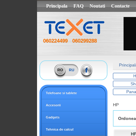
Principala
FAQ
Noutati
Contacte
060224499
060299288
Principal
RO
RU
Sh
Pana
Telefoane si tablete
HP
Accesorii
Gadgets
Ordonea
Tehnica de calcul
HP