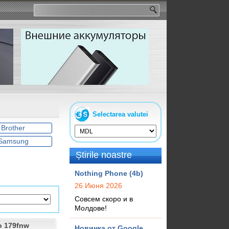
Selectarea valutei
Brother
Samsung
Știrile noastre
Nothing Phone (4b)
26 Июня 2026
Совсем скоро и в
Молдове!
o 179fnw
Новинка от Google