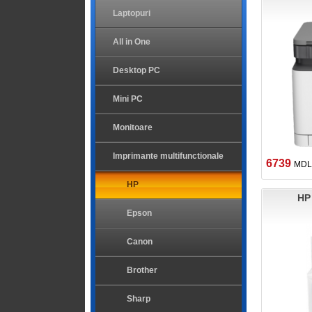
Laptopuri
All in One
Desktop PC
Mini PC
Monitoare
Imprimante multifunctionale
6739
MDL
HP
HP
Epson
Canon
Brother
Sharp