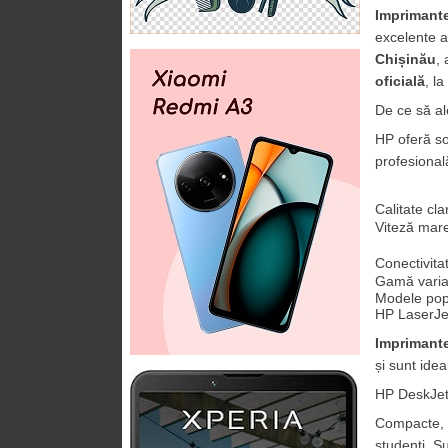
Imprimant
excelente a 
Chișinău
, 
oficială
, la
De ce să a
HP oferă so
profesional
Calitate cla
Viteză mare
Conectivita
Gamă variat
Modele pop
HP LaserJe
Imprimante
și sunt ide
HP DeskJe
Compacte, ac
studenți. S