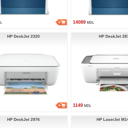
14089
L
MDL
HP DeskJet 2320
HP DeskJet 28
1149
MDL
HP DeskJet 2976
HP LaserJet M1