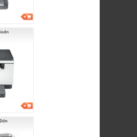
6sdn
42dn