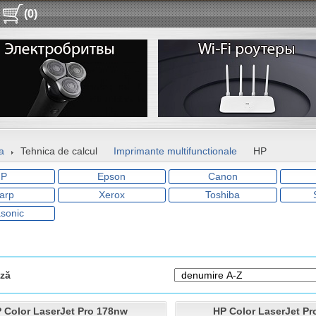
(0)
a
Tehnica de calcul
Imprimante multifunctionale
HP
HP
Epson
Canon
arp
Xerox
Toshiba
sonic
ză
 Color LaserJet Pro 178nw
HP Color LaserJet Pr