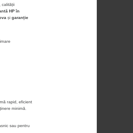
alității 
ntă HP în 
dova
 și 
garanție 
imare 
mă rapid, eficient 
ținere minimă.
snic sau pentru 