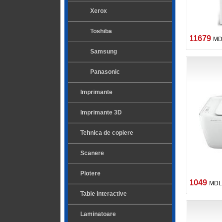
Xerox
Toshiba
11679
MD
Samsung
Panasonic
Imprimante
Imprimante 3D
Tehnica de copiere
Scanere
Plotere
1049
MDL
Table interactive
Laminatoare