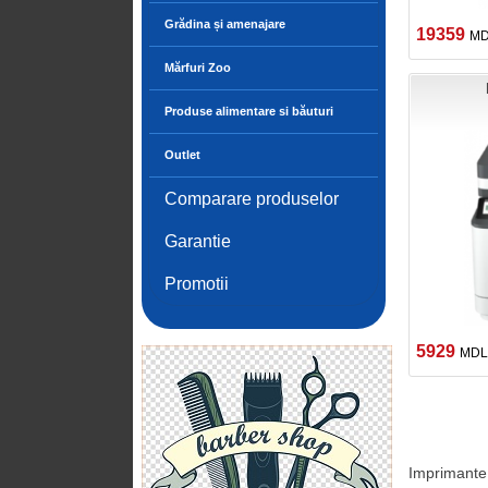
Grădina și amenajare
19359
M
Mărfuri Zoo
Produse alimentare si băuturi
Outlet
Comparare produselor
Garantie
Promotii
5929
MDL
Imprimante 