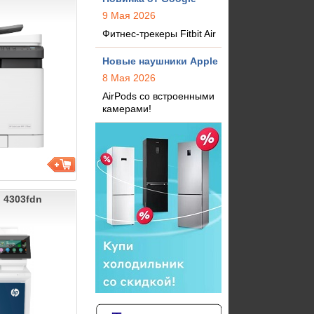
9 Мая 2026
Фитнес-трекеры Fitbit Air
Новые наушники Apple
8 Мая 2026
AirPods со встроенными
камерами!
o 4303fdn