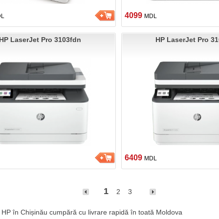
4099
DL
MDL
HP LaserJet Pro 3103fdn
HP LaserJet Pro 3
6409
MDL
1
2
3
HP în Chișinău cumpără cu livrare rapidă în toată Moldova