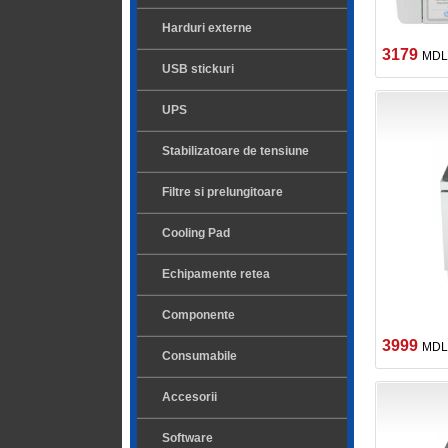
Harduri externe
3179
MDL
USB stickuri
UPS
Stabilizatoare de tensiune
Filtre si prelungitoare
Cooling Pad
Echipamente retea
Componente
3999
MDL
Consumabile
Accesorii
Software