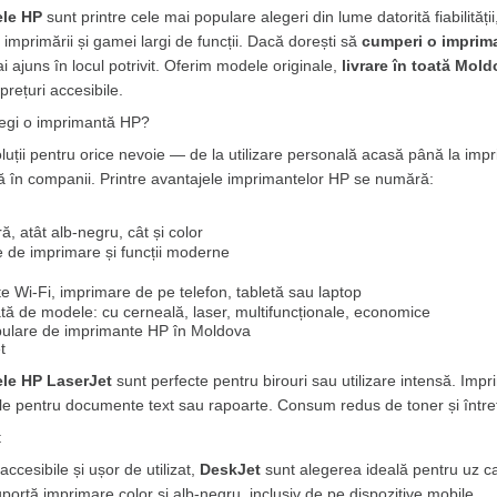
ele HP
 sunt printre cele mai populare alegeri din lume datorită fiabilității, c
imprimării și gamei largi de funcții. Dacă dorești să 
cumperi o imprima
ai ajuns în locul potrivit. Oferim modele originale, 
livrare în toată Mol
 prețuri accesibile.
legi o imprimantă HP?
luții pentru orice nevoie — de la utilizare personală acasă până la impr
ă în companii. Printre avantajele imprimantelor HP se numără:
ră, atât alb-negru, cât și color
 de imprimare și funcții moderne
te Wi-Fi, imprimare de pe telefon, tabletă sau laptop
ă de modele: cu cerneală, laser, multifuncționale, economice
ulare de imprimante HP în Moldova
t
le HP LaserJet
 sunt perfecte pentru birouri sau utilizare intensă. Impri
ale pentru documente text sau rapoarte. Consum redus de toner și între
t
cesibile și ușor de utilizat, 
DeskJet
 sunt alegerea ideală pentru uz ca
uportă imprimare color și alb-negru, inclusiv de pe dispozitive mobile.