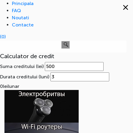
Principala
FAQ
Noutati
Contacte
(0)
Calculator de credit
Suma creditului (lei)
Durata creditului (luni)
0
lei
lunar