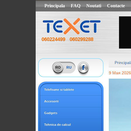
Principala
FAQ
Noutati
Contacte
060224499
060299288
Principal
RO
RU
9 Мая 2026
Telefoane si tablete
Accesorii
Gadgets
Tehnica de calcul