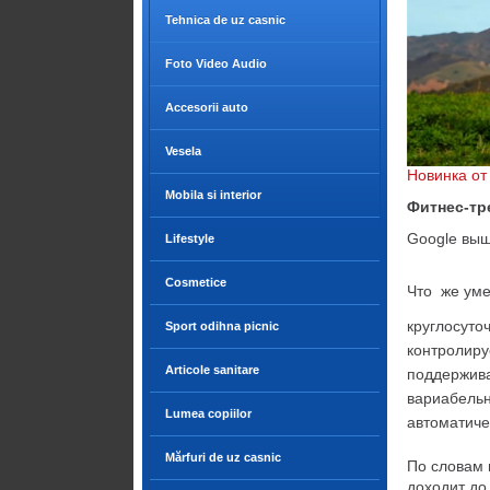
Tehnica de uz casnic
Foto Video Audio
Accesorii auto
Vesela
Новинка от
Mobila si interior
Фитнес-тре
Google выш
Lifestyle
Cosmetice
Что же уме
круглосуто
Sport odihna picnic
контролиру
Articole sanitare
поддержива
вариабельн
Lumea copiilor
автоматиче
Mărfuri de uz casnic
По словам 
доходит до