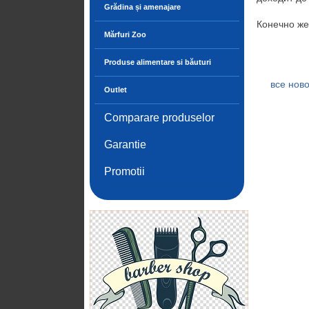
Grădina și amenajare
Конечно же 
Mărfuri Zoo
Produse alimentare si băuturi
все ново
Outlet
Comparare produselor
Garantie
Promotii