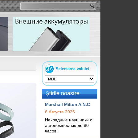
Selectarea valutei
Știrile noastre
Marshall Milton A.N.C
6 Августа 2026
Накладные наушники с
автономностью до 80
часов!