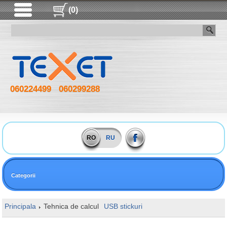
(0)
060224499
060299288
RO
RU
Categorii
Principala
Tehnica de calcul
USB stickuri
128GB Hoco UD9 Insigh