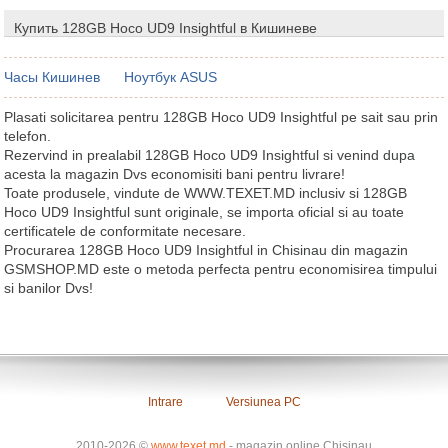
Купить 128GB Hoco UD9 Insightful в Кишиневе
Часы Кишинев
Ноутбук ASUS
Plasati solicitarea pentru 128GB Hoco UD9 Insightful pe sait sau prin
telefon.
Rezervind in prealabil 128GB Hoco UD9 Insightful si venind dupa
acesta la magazin Dvs economisiti bani pentru livrare!
Toate produsele, vindute de WWW.TEXET.MD inclusiv si 128GB
Hoco UD9 Insightful sunt originale, se importa oficial si au toate
certificatele de conformitate necesare.
Procurarea 128GB Hoco UD9 Insightful in Chisinau din magazin
GSMSHOP.MD este o metoda perfecta pentru economisirea timpului
si banilor Dvs!
Intrare
Versiunea PC
2010-2026 ©
www.texet.md
- magazin online Chisinau