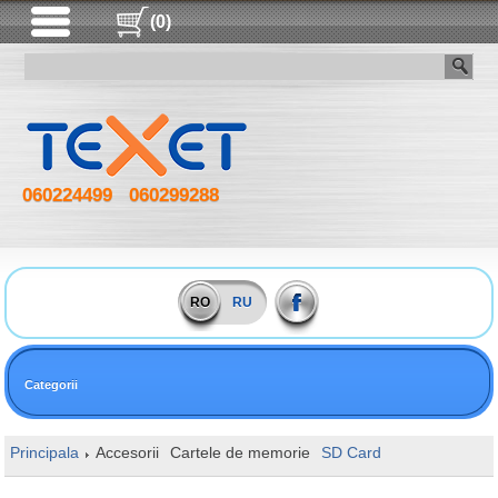
(0)
060224499
060299288
RO
RU
Categorii
Principala
Accesorii
Cartele de memorie
SD Card
128GB Kingst