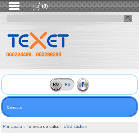
(0)
060224499
060299288
RO
RU
Categorii
Principala
Tehnica de calcul
USB stickuri
128GB Kingston DataTr