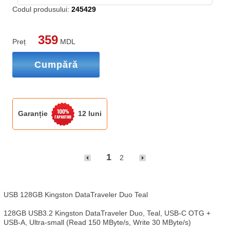
Codul produsului:
245429
359
Preț
MDL
Cumpără
Garanție
12 luni
1
2
USB 128GB Kingston DataTraveler Duo Teal 

128GB USB3.2 Kingston DataTraveler Duo, Teal, USB-C OTG + 
USB-A, Ultra-small (Read 150 MByte/s, Write 30 MByte/s)