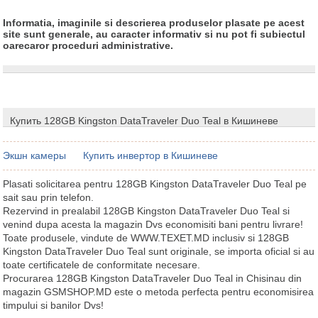
Informatia, imaginile si descrierea produselor plasate pe acest
site sunt generale, au caracter informativ si nu pot fi subiectul
oarecaror proceduri administrative.
Купить 128GB Kingston DataTraveler Duo Teal в Кишиневе
Экшн камеры
Купить инвертор в Кишиневе
Plasati solicitarea pentru 128GB Kingston DataTraveler Duo Teal pe
sait sau prin telefon.
Rezervind in prealabil 128GB Kingston DataTraveler Duo Teal si
venind dupa acesta la magazin Dvs economisiti bani pentru livrare!
Toate produsele, vindute de WWW.TEXET.MD inclusiv si 128GB
Kingston DataTraveler Duo Teal sunt originale, se importa oficial si au
toate certificatele de conformitate necesare.
Procurarea 128GB Kingston DataTraveler Duo Teal in Chisinau din
magazin GSMSHOP.MD este o metoda perfecta pentru economisirea
timpului si banilor Dvs!