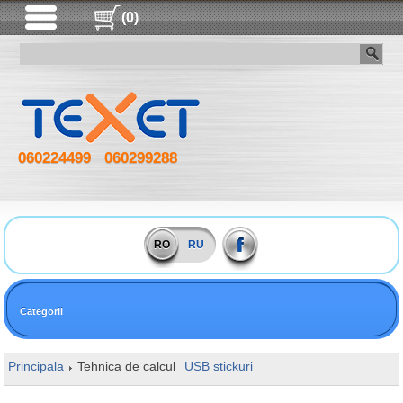
(0)
060224499
060299288
RO
RU
Categorii
Principala
Tehnica de calcul
USB stickuri
128GB Kingston DataTr