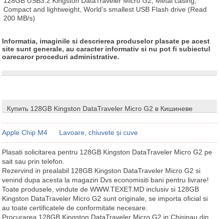
128GB USB3.2 Kingston DataTraveler Micro G2, Metal casing, 
Compact and lightweight, World’s smallest USB Flash drive (Read 
200 MB/s)
Informatia, imaginile si descrierea produselor plasate pe acest
site sunt generale, au caracter informativ si nu pot fi subiectul
oarecaror proceduri administrative.
Купить 128GB Kingston DataTraveler Micro G2 в Кишиневе
Apple Chip M4
Lavoare, chiuvete și cuve
Plasati solicitarea pentru 128GB Kingston DataTraveler Micro G2 pe
sait sau prin telefon.
Rezervind in prealabil 128GB Kingston DataTraveler Micro G2 si
venind dupa acesta la magazin Dvs economisiti bani pentru livrare!
Toate produsele, vindute de WWW.TEXET.MD inclusiv si 128GB
Kingston DataTraveler Micro G2 sunt originale, se importa oficial si
au toate certificatele de conformitate necesare.
Procurarea 128GB Kingston DataTraveler Micro G2 in Chisinau din