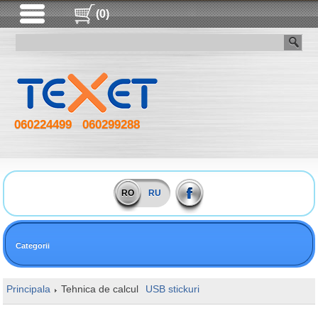
(0)
060224499
060299288
RO
RU
Categorii
Principala
Tehnica de calcul
USB stickuri
16GB Apacer AH336 Wh