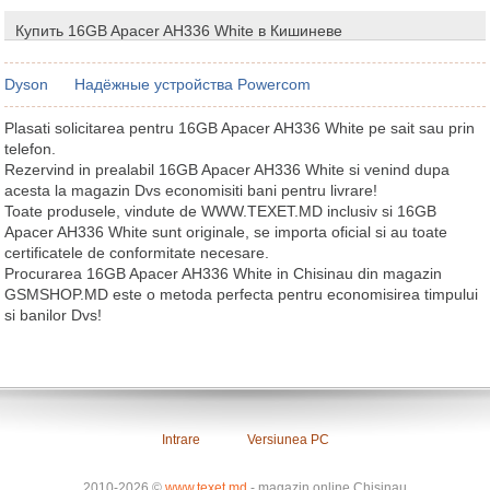
Купить 16GB Apacer AH336 White в Кишиневе
Dyson
Надёжные устройства Powercom
Plasati solicitarea pentru 16GB Apacer AH336 White pe sait sau prin
telefon.
Rezervind in prealabil 16GB Apacer AH336 White si venind dupa
acesta la magazin Dvs economisiti bani pentru livrare!
Toate produsele, vindute de WWW.TEXET.MD inclusiv si 16GB
Apacer AH336 White sunt originale, se importa oficial si au toate
certificatele de conformitate necesare.
Procurarea 16GB Apacer AH336 White in Chisinau din magazin
GSMSHOP.MD este o metoda perfecta pentru economisirea timpului
si banilor Dvs!
Intrare
Versiunea PC
2010-2026 ©
www.texet.md
- magazin online Chisinau