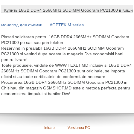
Купить 16GB DDR4 2666MHz SODIMM Goodram PC21300 в Киши
монопод для съемки
AGPTEK M series
Plasati solicitarea pentru 16GB DDR4 2666MHz SODIMM Goodram
PC21300 pe sait sau prin telefon.
Rezervind in prealabil 16GB DDR4 2666MHz SODIMM Goodram
PC21300 si venind dupa acesta la magazin Dvs economisiti bani
pentru livrare!
Toate produsele, vindute de WWW.TEXET.MD inclusiv si 16GB DDR4
2666MHz SODIMM Goodram PC21300 sunt originale, se importa
oficial si au toate certificatele de conformitate necesare.
Procurarea 16GB DDR4 2666MHz SODIMM Goodram PC21300 in
Chisinau din magazin GSMSHOP.MD este o metoda perfecta pentru
economisirea timpului si banilor Dvs!
Intrare
Versiunea PC