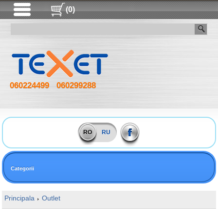
(0)
060224499
060299288
RO
RU
Categorii
Principala
Outlet
16GB DDR4 2666MHz SODIMM Goodram PC21