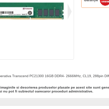
Garanție
perativa Transcend PC21300 16GB DDR4- 2666MHz, CL19, 288pin D
 imaginile si descrierea produselor plasate pe acest site sunt gene
si nu pot fi subiectul oarecaror proceduri administrative.