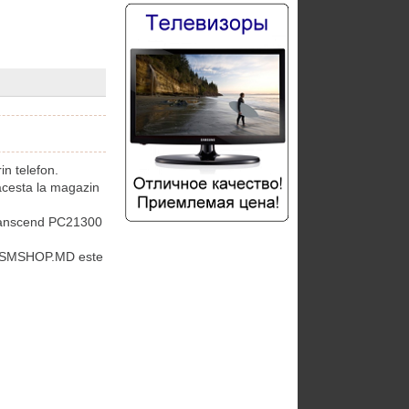
n telefon.
cesta la magazin
ranscend PC21300
 GSMSHOP.MD este