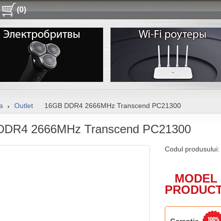
(0)
a
Outlet
16GB DDR4 2666MHz Transcend PC21300
DDR4 2666MHz Transcend PC21300
Codul produsului
MODEL 
PRODUCT