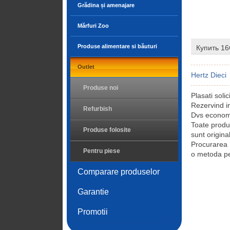
Grădina și amenajare
Mărfuri Zoo
Produse alimentare si băuturi
Купить 1
Outlet
Hertz Dieci
Produse noi
Plasati sol
Rezervind 
Refurbish
Dvs economis
Toate prod
Produse folosite
sunt origina
Procurarea
Pentru piese
o metoda pe
Comparare produselor
Garantie
Promotii