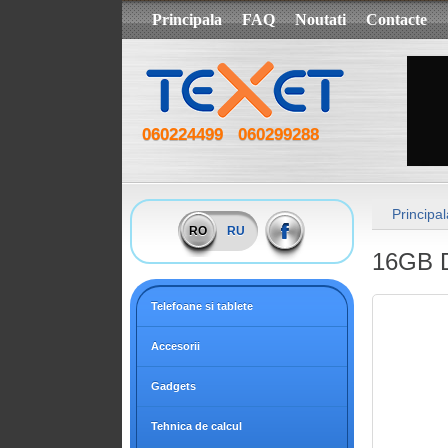
Principala
FAQ
Noutati
Contacte
060224499
060299288
Principal
RO
RU
16GB 
Telefoane si tablete
Accesorii
Gadgets
Tehnica de calcul