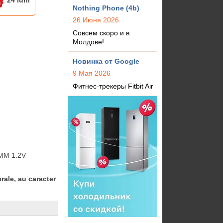
24 luni
Nothing Phone (4b)
26 Июня 2026
Совсем скоро и в
Молдове!
Новинка от Google
9 Мая 2026
Фитнес-трекеры Fitbit Air
IMM 1.2V
rale, au caracter