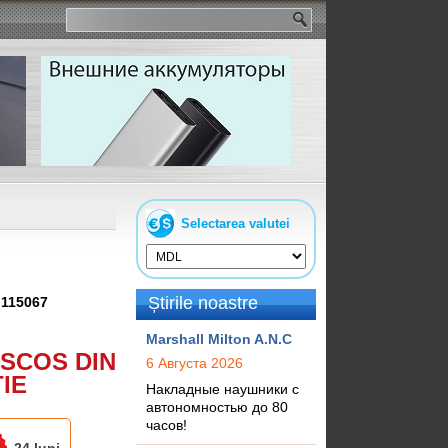
Selectarea valutei
Știrile noastre
:
115067
Marshall Milton A.N.C
SCOS DIN
6 Августа 2026
IE
Накладные наушники с
автономностью до 80
часов!