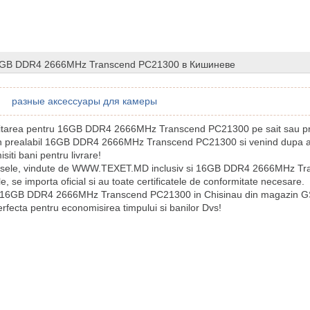
6GB DDR4 2666MHz Transcend PC21300 в Кишиневе
разные аксессуары для камеры
icitarea pentru 16GB DDR4 2666MHz Transcend PC21300 pe sait sau pri
in prealabil 16GB DDR4 2666MHz Transcend PC21300 si venind dupa a
iti bani pentru livrare!
usele, vindute de WWW.TEXET.MD inclusiv si 16GB DDR4 2666MHz T
le, se importa oficial si au toate certificatele de conformitate necesare.
 16GB DDR4 2666MHz Transcend PC21300 in Chisinau din magazin
rfecta pentru economisirea timpului si banilor Dvs!