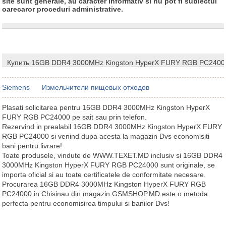
site sunt generale, au caracter informativ si nu pot fi subiectul
oarecaror proceduri administrative.
Купить 16GB DDR4 3000MHz Kingston HyperX FURY RGB PC2400
Siemens
Измельчители пищевых отходов
Plasati solicitarea pentru 16GB DDR4 3000MHz Kingston HyperX
FURY RGB PC24000 pe sait sau prin telefon.
Rezervind in prealabil 16GB DDR4 3000MHz Kingston HyperX FURY
RGB PC24000 si venind dupa acesta la magazin Dvs economisiti
bani pentru livrare!
Toate produsele, vindute de WWW.TEXET.MD inclusiv si 16GB DDR4
3000MHz Kingston HyperX FURY RGB PC24000 sunt originale, se
importa oficial si au toate certificatele de conformitate necesare.
Procurarea 16GB DDR4 3000MHz Kingston HyperX FURY RGB
PC24000 in Chisinau din magazin GSMSHOP.MD este o metoda
perfecta pentru economisirea timpului si banilor Dvs!