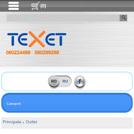
(0)
060224499
060299288
RO
RU
Categorii
Principala
Outlet
16GB DDR4 3000MHz Kingston HyperX FURY 