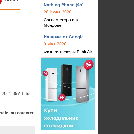
24 luni
Nothing Phone (4b)
26 Июня 2026
Совсем скоро и в
Молдове!
Новинка от Google
9 Мая 2026
Фитнес-трекеры Fitbit Air
, 1.35V, Intel 
rale, au caracter