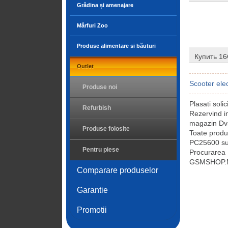
Grădina și amenajare
Mărfuri Zoo
Produse alimentare si băuturi
Купить 1
Outlet
Scooter elec
Produse noi
Plasati sol
Refurbish
Rezervind 
magazin Dvs
Produse folosite
Toate prod
PC25600 sunt
Pentru piese
Procurarea
GSMSHOP.MD 
Comparare produselor
Garantie
Promotii