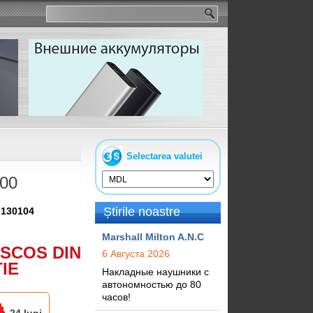
Selectarea valutei
00
Știrile noastre
:
130104
Marshall Milton A.N.C
SCOS DIN
6 Августа 2026
IE
Накладные наушники с
автономностью до 80
часов!