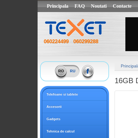
Principala
FAQ
Noutati
Contacte
060224499
060299288
Principal
RO
RU
16GB 
Telefoane si tablete
Accesorii
Gadgets
Tehnica de calcul