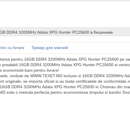
6GB DDR4 3200MHz Adata XPG Hunter PC25600 в Кишиневе
tric cu livrare
Трекер для ключей
icitarea pentru 16GB DDR4 3200MHz Adata XPG Hunter PC25600 pe sait 
in prealabil 16GB DDR4 3200MHz Adata XPG Hunter PC25600 si venind
 economisiti bani pentru livrare!
usele, vindute de WWW.TEXET.MD inclusiv si 16GB DDR4 3200MHz Ad
 originale, se importa oficial si au toate certificatele de conformitate 
 16GB DDR4 3200MHz Adata XPG Hunter PC25600 in Chisinau din ma
este o metoda perfecta pentru economisirea timpului si banilor Dvs