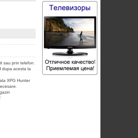
sau prin telefon.
 dupa acesta la
ata XPG Hunter
necesare.
gazin
!