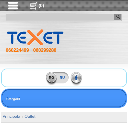
(0)
060224499
060299288
RO
RU
Categorii
Principala
Outlet
16GB DDR4 3600MHz Kingston HyperX FURY