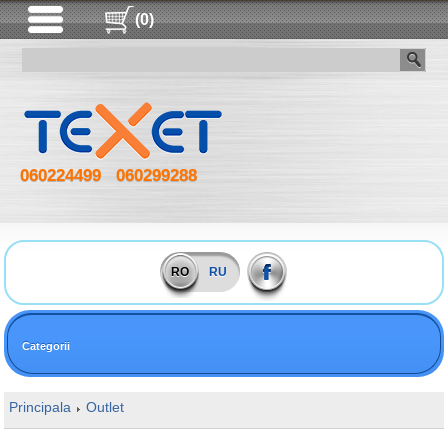
(0)
060224499
060299288
RO
RU
Categorii
Principala
Outlet
16GB DDR4 3733MHz Kingston HyperX FURY