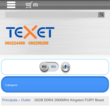
(0)
060224499
060299288
RO
RU
Categorii
Principala
Outlet
16GB DDR4 2666MHz Kingston FURY Beast