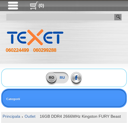
(0)
060224499
060299288
RO
RU
Categorii
Principala
Outlet
16GB DDR4 2666MHz Kingston FURY Beast