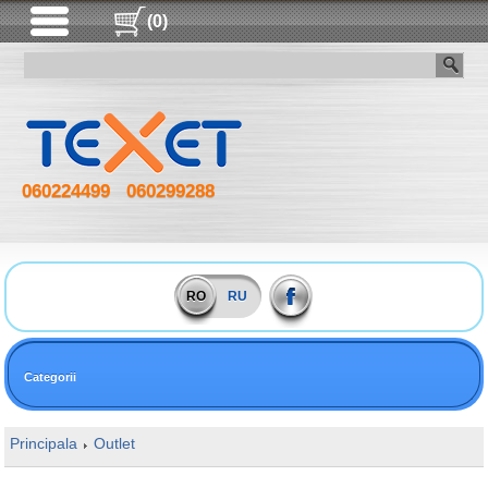
(0)
060224499
060299288
RO
RU
Categorii
Principala
Outlet
16GB DDR4 2666MHz Kingston FURY Beast R