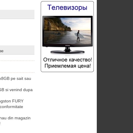
ве
x8GB pe sait sau
B si venind dupa
ingston FURY
 conformitate
nau din magazin
!