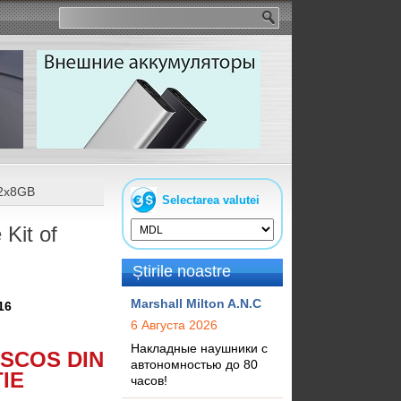
 2x8GB
Selectarea valutei
Kit of
Știrile noastre
Marshall Milton A.N.C
16
6 Августа 2026
Накладные наушники с
SCOS DIN
автономностью до 80
IE
часов!