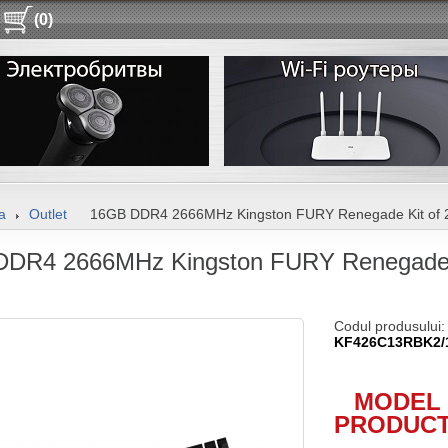
(0)
a
Outlet
16GB DDR4 2666MHz Kingston FURY Renegade Kit of
DR4 2666MHz Kingston FURY Renegade 
Codul produsului:
KF426C13RBK2/
MODEL 
PRODUCT