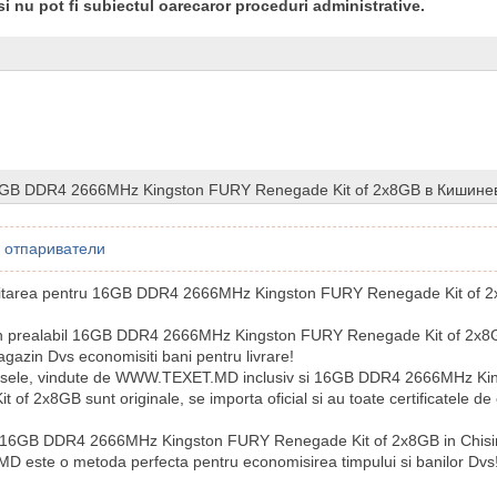
si nu pot fi subiectul oarecaror proceduri administrative.
6GB DDR4 2666MHz Kingston FURY Renegade Kit of 2x8GB в Кишине
отпариватели
icitarea pentru 16GB DDR4 2666MHz Kingston FURY Renegade Kit of 2
in prealabil 16GB DDR4 2666MHz Kingston FURY Renegade Kit of 2x8G
gazin Dvs economisiti bani pentru livrare!
usele, vindute de WWW.TEXET.MD inclusiv si 16GB DDR4 2666MHz K
 of 2x8GB sunt originale, se importa oficial si au toate certificatele de
 16GB DDR4 2666MHz Kingston FURY Renegade Kit of 2x8GB in Chisi
este o metoda perfecta pentru economisirea timpului si banilor Dvs