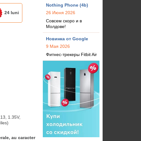
Nothing Phone (4b)
24 luni
26 Июня 2026
Совсем скоро и в
Молдове!
Новинка от Google
9 Мая 2026
Фитнес-трекеры Fitbit Air
3, 1.35V, 
les)
rale, au caracter