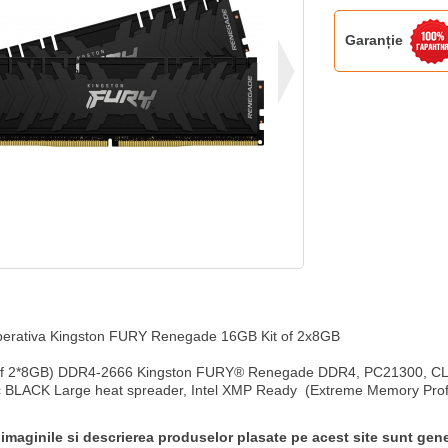
Garanție
erativa Kingston FURY Renegade 16GB Kit of 2x8GB

of 2*8GB) DDR4-2666 Kingston FURY® Renegade DDR4, PC21300, CL1
 BLACK Large heat spreader, Intel XMP Ready  (Extreme Memory Profi
 imaginile si descrierea produselor plasate pe acest site sunt gene