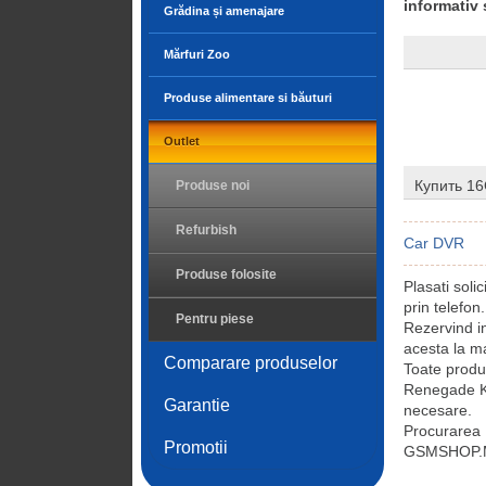
informativ 
Grădina și amenajare
Mărfuri Zoo
Produse alimentare si băuturi
Outlet
Купить 1
Produse noi
Refurbish
Car DVR
Produse folosite
Plasati sol
prin telefon.
Pentru piese
Rezervind 
acesta la ma
Comparare produselor
Toate prod
Renegade Kit
Garantie
necesare.
Procurarea
Promotii
GSMSHOP.MD 