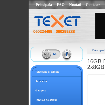
Principala
FAQ
Noutati
Contacte
060224499
060299288
Principal
RO
RU
16GB D
2x8GB
Telefoane si tablete
Accesorii
Gadgets
Tehnica de calcul