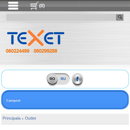
(0)
060224499
060299288
RO
RU
Categorii
Principala
Outlet
16GB DDR4 3000MHz Kingston FURY Beast Kit 