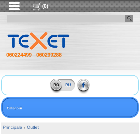
(0)
060224499
060299288
RO
RU
Categorii
Principala
Outlet
16GB DDR4 3000MHz Kingston FURY Beast R