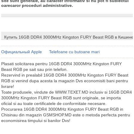
site sunt generale, au caracter informativ si nu pot fi subiectul
oarecaror proceduri administrative.
Купить 16GB DDR4 3000MHz Kingston FURY Beast RGB в Кишине
Официальный Apple
Telefoane cu butoane mari
Plasati solicitarea pentru 16GB DDR4 3000MHz Kingston FURY
Beast RGB pe sait sau prin telefon.
Rezervind in prealabil 16GB DDR4 3000MHz Kingston FURY Beast
RGB si venind dupa acesta la magazin Dvs economisiti bani pentru
livrare!
Toate produsele, vindute de WWW.TEXET.MD inclusiv si 16GB DDR4
3000MHz Kingston FURY Beast RGB sunt originale, se importa
oficial si au toate certificatele de conformitate necesare.
Procurarea 16GB DDR4 3000MHz Kingston FURY Beast RGB in
Chisinau din magazin GSMSHOP.MD este o metoda perfecta pentru
economisirea timpului si banilor Dvs!