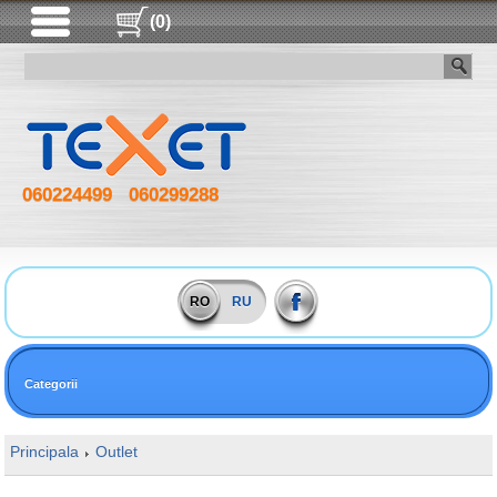
(0)
060224499
060299288
RO
RU
Categorii
Principala
Outlet
16GB DDR4 3000MHz Kingston FURY Renegad