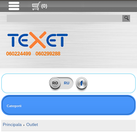
(0)
060224499
060299288
RO
RU
Categorii
Principala
Outlet
16GB DDR4 3200MHz Kingston FURY Beast R