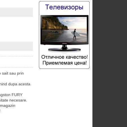
sait sau prin
nind dupa acesta
ingston FURY
mitate necesare.
 magazin
!