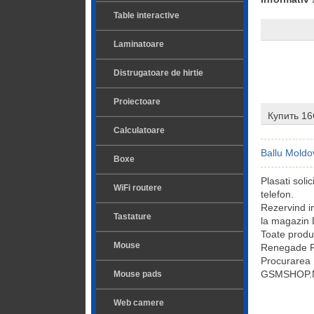
Table interactive
Laminatoare
Distrugatoare de hirtie
Proiectoare
Купить 1
Calculatoare
Ballu Moldo
Boxe
Plasati sol
WiFi routere
telefon.
Rezervind 
Tastature
la magazin D
Toate prod
Mouse
Renegade RGB
Procurarea
GSMSHOP.MD 
Mouse pads
Web camere