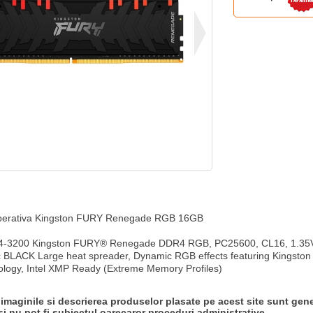
erativa Kingston FURY Renegade RGB 16GB

-3200 Kingston FURY® Renegade DDR4 RGB, PC25600, CL16, 1.35V,
 BLACK Large heat spreader, Dynamic RGB effects featuring Kingston 
ology, Intel XMP Ready (Extreme Memory Profiles)
 imaginile si descrierea produselor plasate pe acest site sunt gene
si nu pot fi subiectul oarecaror proceduri administrative.