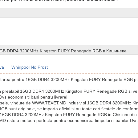
6GB DDR4 3200MHz Kingston FURY Renegade RGB в Кишиневе
va
Whirlpool No Frost
icitarea pentru 16GB DDR4 3200MHz Kingston FURY Renegade RGB pe 
in prealabil 16GB DDR4 3200MHz Kingston FURY Renegade RGB si ve
vs economisiti bani pentru livrare!
usele, vindute de WWW.TEXET.MD inclusiv si 16GB DDR4 3200MHz K
 sunt originale, se importa oficial si au toate certificatele de confor
 16GB DDR4 3200MHz Kingston FURY Renegade RGB in Chisinau din
este o metoda perfecta pentru economisirea timpului si banilor Dvs