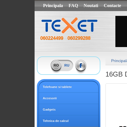
Principala
FAQ
Noutati
Contacte
060224499
060299288
Principal
RO
RU
16GB 
Telefoane si tablete
Accesorii
Gadgets
Tehnica de calcul