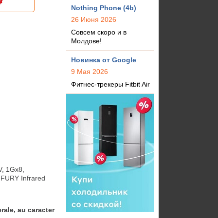
Nothing Phone (4b)
26 Июня 2026
Совсем скоро и в
Молдове!
Новинка от Google
9 Мая 2026
Фитнес-трекеры Fitbit Air
 1Gx8, 
FURY Infrared 
rale, au caracter