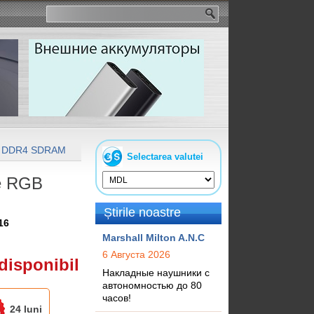
 DDR4 SDRAM
16GB DDR4 3200MHz Kingston FURY Renegade 
Selectarea valutei
e RGB
Știrile noastre
16
Marshall Milton A.N.C
6 Августа 2026
disponibil
Накладные наушники с
автономностью до 80
часов!
24 luni