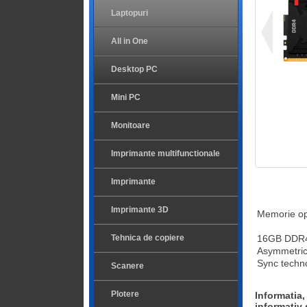
Laptopuri
All in One
Desktop PC
Mini PC
Monitoare
Imprimante multifunctionale
Imprimante
Imprimante 3D
Memorie op
Tehnica de copiere
16GB DDR4
Asymmetric
Sync techn
Scanere
Plotere
Informatia,
informativ 