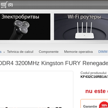
(0)
a
Tehnica de calcul
Componente
Memorie operativa
DIMM
DDR4 3200MHz Kingston FURY Renegad
Codul produsului:
KF432C16RB1A/
nu este 
Garanție