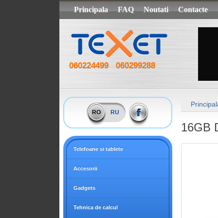
Principala
FAQ
Noutati
Contacte
060224499
060299288
Principal
RO
RU
16GB 
Telefoane si tablete
Accesorii
Gadgets
Tehnica de calcul