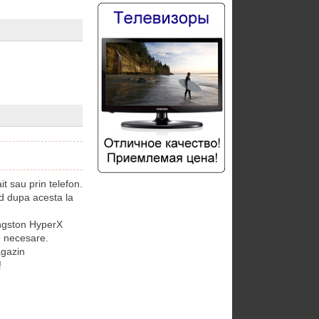
 sau prin telefon.
 dupa acesta la
ngston HyperX
e necesare.
gazin
!