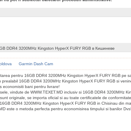
6GB DDR4 3200MHz Kingston HyperX FURY RGB в Кишиневе
oldova
Garmin Dash Cam
icitarea pentru 16GB DDR4 3200MHz Kingston HyperX FURY RGB pe sait
in prealabil 16GB DDR4 3200MHz Kingston HyperX FURY RGB si venind
 economisiti bani pentru livrare!
usele, vindute de WWW.TEXET.MD inclusiv si 16GB DDR4 3200MHz Ki
t originale, se importa oficial si au toate certificatele de conformitat
 16GB DDR4 3200MHz Kingston HyperX FURY RGB in Chisinau din ma
este o metoda perfecta pentru economisirea timpului si banilor Dvs