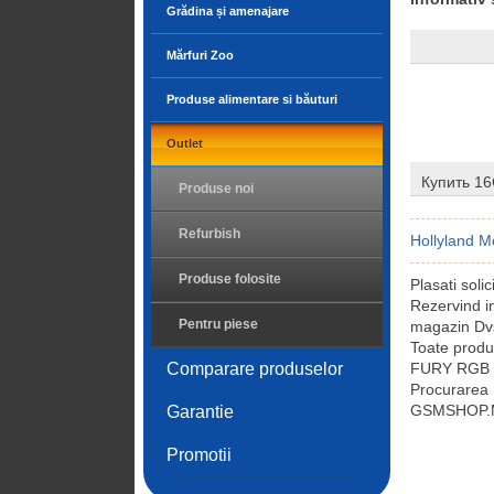
Grădina și amenajare
Mărfuri Zoo
Produse alimentare si băuturi
Outlet
Купить 1
Produse noi
Refurbish
Hollyland M
Produse folosite
Plasati sol
Rezervind 
Pentru piese
magazin Dvs
Toate prod
Comparare produselor
FURY RGB sun
Procurarea
GSMSHOP.MD 
Garantie
Promotii