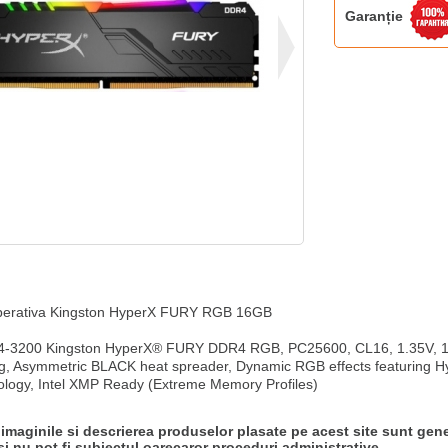
Garanție
erativa Kingston HyperX FURY RGB 16GB

-3200 Kingston HyperX® FURY DDR4 RGB, PC25600, CL16, 1.35V, 1
g, Asymmetric BLACK heat spreader, Dynamic RGB effects featuring Hy
ology, Intel XMP Ready (Extreme Memory Profiles)
 imaginile si descrierea produselor plasate pe acest site sunt gene
si nu pot fi subiectul oarecaror proceduri administrative.