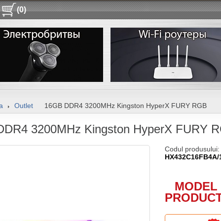
(0)
a
Outlet
16GB DDR4 3200MHz Kingston HyperX FURY RGB
DDR4 3200MHz Kingston HyperX FURY 
Codul produsului:
HX432C16FB4A/
MODEL 
PRODUCT