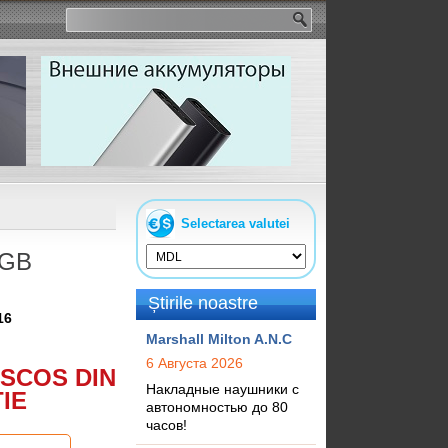
Selectarea valutei
RGB
Știrile noastre
16
Marshall Milton A.N.C
6 Августа 2026
SCOS DIN
Накладные наушники с
IE
автономностью до 80
часов!