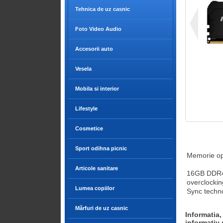
Tehnica de uz casnic
Foto Video Audio
Accesorii auto
Vesela
Mobila si interior
Lifestyle
Cosmetice
Sport odihna picnic
Memorie op
Articole sanitare
16GB DDR4
overclockin
Lumea copiilor
Sync techn
Mărfuri de uz casnic
Informatia,
informativ 