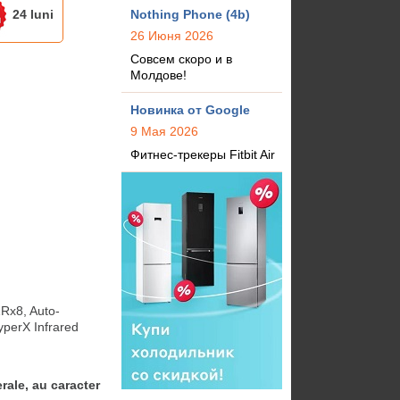
24 luni
Nothing Phone (4b)
26 Июня 2026
Совсем скоро и в
Молдове!
Новинка от Google
9 Мая 2026
Фитнес-трекеры Fitbit Air
Rx8, Auto-
perX Infrared 
rale, au caracter