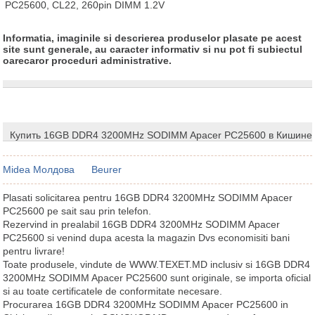
PC25600, CL22, 260pin DIMM 1.2V
Informatia, imaginile si descrierea produselor plasate pe acest
site sunt generale, au caracter informativ si nu pot fi subiectul
oarecaror proceduri administrative.
Купить 16GB DDR4 3200MHz SODIMM Apacer PC25600 в Кишине
Midea Молдова
Beurer
Plasati solicitarea pentru 16GB DDR4 3200MHz SODIMM Apacer
PC25600 pe sait sau prin telefon.
Rezervind in prealabil 16GB DDR4 3200MHz SODIMM Apacer
PC25600 si venind dupa acesta la magazin Dvs economisiti bani
pentru livrare!
Toate produsele, vindute de WWW.TEXET.MD inclusiv si 16GB DDR4
3200MHz SODIMM Apacer PC25600 sunt originale, se importa oficial
si au toate certificatele de conformitate necesare.
Procurarea 16GB DDR4 3200MHz SODIMM Apacer PC25600 in