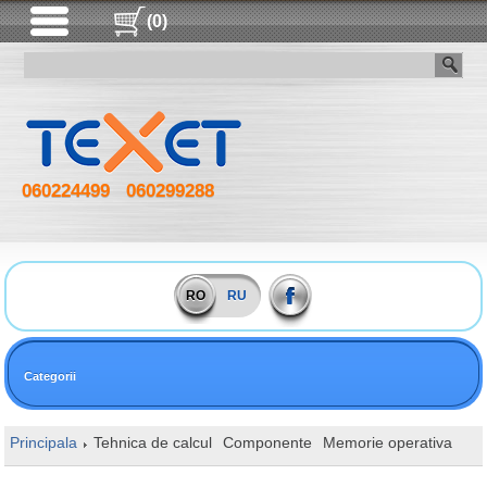
(0)
060224499
060299288
RO
RU
Categorii
Principala
Tehnica de calcul
Componente
Memorie operativa
SO