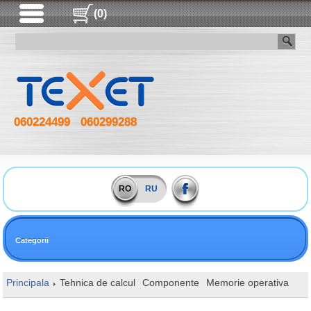
(0)
060224499
060299288
RO
RU
Categorii
Principala
Tehnica de calcul
Componente
Memorie operativa
SO