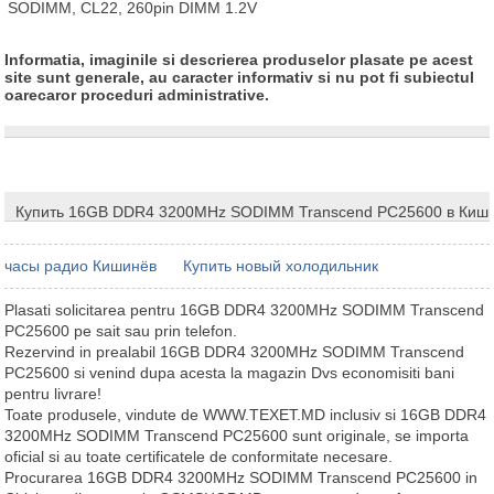
SODIMM, CL22, 260pin DIMM 1.2V
Informatia, imaginile si descrierea produselor plasate pe acest
site sunt generale, au caracter informativ si nu pot fi subiectul
oarecaror proceduri administrative.
Купить 16GB DDR4 3200MHz SODIMM Transcend PC25600 в Киш
часы радио Кишинёв
Купить новый холодильник
Plasati solicitarea pentru 16GB DDR4 3200MHz SODIMM Transcend
PC25600 pe sait sau prin telefon.
Rezervind in prealabil 16GB DDR4 3200MHz SODIMM Transcend
PC25600 si venind dupa acesta la magazin Dvs economisiti bani
pentru livrare!
Toate produsele, vindute de WWW.TEXET.MD inclusiv si 16GB DDR4
3200MHz SODIMM Transcend PC25600 sunt originale, se importa
oficial si au toate certificatele de conformitate necesare.
Procurarea 16GB DDR4 3200MHz SODIMM Transcend PC25600 in