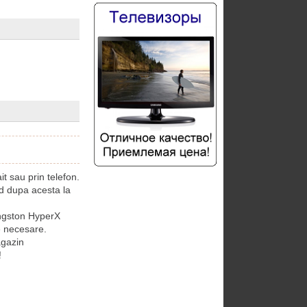
 sau prin telefon.
 dupa acesta la
ngston HyperX
e necesare.
gazin
!