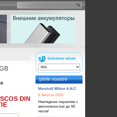
Selectarea valutei
RGB
Știrile noastre
16
Marshall Milton A.N.C
6 Августа 2026
SCOS DIN
Накладные наушники с
IE
автономностью до 80
часов!