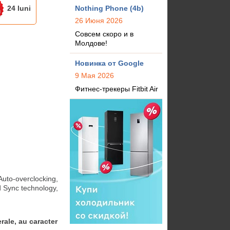
24 luni
Nothing Phone (4b)
26 Июня 2026
Совсем скоро и в
Молдове!
Новинка от Google
9 Мая 2026
Фитнес-трекеры Fitbit Air
o-overclocking, 
Sync technology, 
rale, au caracter