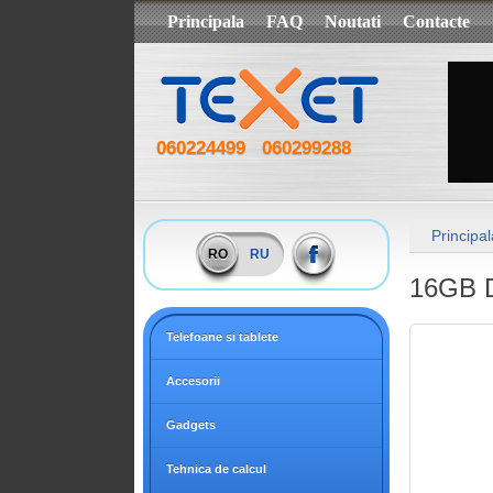
Principala
FAQ
Noutati
Contacte
060224499
060299288
Principal
RO
RU
16GB 
Telefoane si tablete
Accesorii
Gadgets
Tehnica de calcul