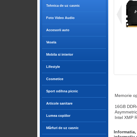
Tehnica de uz casnic
Foto Video Audio
Accesorii auto
Vesela
Mobila si interior
Lifestyle
Cosmetice
Sport odihna picnic
Memorie op
Articole sanitare
16GB DDR4-
Asymmetric
Lumea copiilor
Intel XMP 
Mărfuri de uz casnic
Informatia,
informativ 