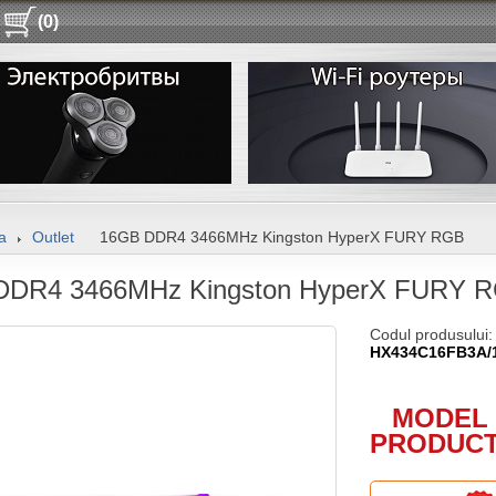
(0)
a
Outlet
16GB DDR4 3466MHz Kingston HyperX FURY RGB
DDR4 3466MHz Kingston HyperX FURY 
Codul produsului:
HX434C16FB3A/
MODEL 
PRODUCT