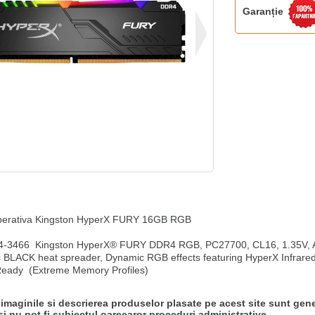
Garanție
erativa Kingston HyperX FURY 16GB RGB

3466  Kingston HyperX® FURY DDR4 RGB, PC27700, CL16, 1.35V, Aut
 BLACK heat spreader, Dynamic RGB effects featuring HyperX Infrared 
Ready  (Extreme Memory Profiles)
 imaginile si descrierea produselor plasate pe acest site sunt gene
si nu pot fi subiectul oarecaror proceduri administrative.