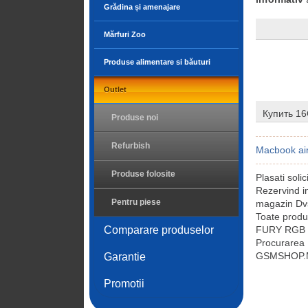
Grădina și amenajare
Mărfuri Zoo
Produse alimentare si băuturi
Outlet
Купить 1
Produse noi
Refurbish
Macbook ai
Produse folosite
Plasati sol
Rezervind 
Pentru piese
magazin Dvs
Toate prod
Comparare produselor
FURY RGB sun
Procurarea
GSMSHOP.MD 
Garantie
Promotii