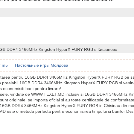
6GB DDR4 3466MHz Kingston HyperX FURY RGB в Кишиневе
r m5
Настольные игры Молдова
icitarea pentru 16GB DDR4 3466MHz Kingston HyperX FURY RGB pe sait
in prealabil 16GB DDR4 3466MHz Kingston HyperX FURY RGB si venind
 economisiti bani pentru livrare!
usele, vindute de WWW.TEXET.MD inclusiv si 16GB DDR4 3466MHz Ki
t originale, se importa oficial si au toate certificatele de conformitat
 16GB DDR4 3466MHz Kingston HyperX FURY RGB in Chisinau din ma
este o metoda perfecta pentru economisirea timpului si banilor Dvs