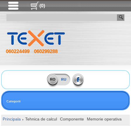
(0)
060224499
060299288
RO
RU
Categorii
Principala
Tehnica de calcul
Componente
Memorie operativa
DI