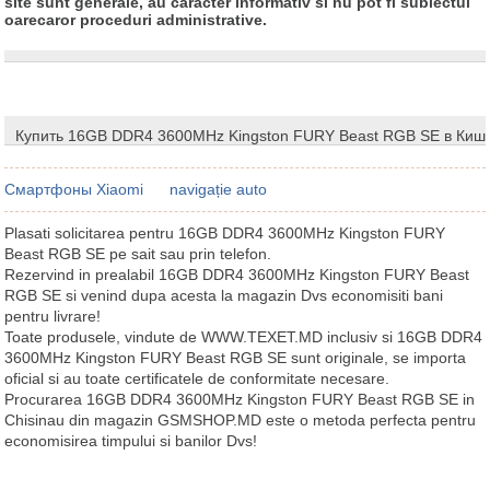
site sunt generale, au caracter informativ si nu pot fi subiectul
oarecaror proceduri administrative.
Купить 16GB DDR4 3600MHz Kingston FURY Beast RGB SE в Киш
Смартфоны Xiaomi
navigație auto
Plasati solicitarea pentru 16GB DDR4 3600MHz Kingston FURY
Beast RGB SE pe sait sau prin telefon.
Rezervind in prealabil 16GB DDR4 3600MHz Kingston FURY Beast
RGB SE si venind dupa acesta la magazin Dvs economisiti bani
pentru livrare!
Toate produsele, vindute de WWW.TEXET.MD inclusiv si 16GB DDR4
3600MHz Kingston FURY Beast RGB SE sunt originale, se importa
oficial si au toate certificatele de conformitate necesare.
Procurarea 16GB DDR4 3600MHz Kingston FURY Beast RGB SE in
Chisinau din magazin GSMSHOP.MD este o metoda perfecta pentru
economisirea timpului si banilor Dvs!