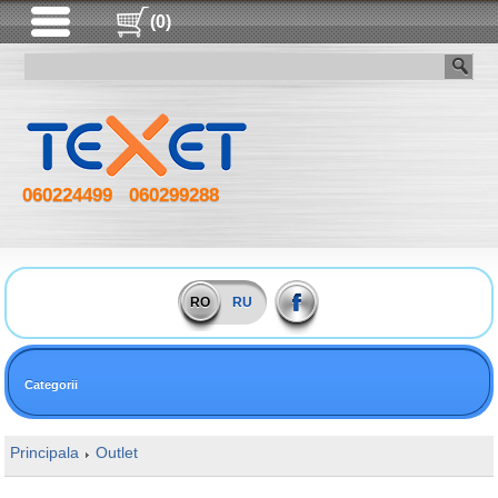
(0)
060224499
060299288
RO
RU
Categorii
Principala
Outlet
16GB DDR4 3600MHz Kingston FURY Renegade