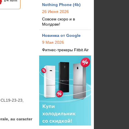
24 luni
Nothing Phone (4b)
26 Июня 2026
Совсем скоро и в
Молдове!
Новинка от Google
9 Мая 2026
Фитнес-трекеры Fitbit Air
CL19-23-23, 
rale, au caracter