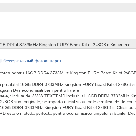
GB DDR4 3733MHz Kingston FURY Beast Kit of 2x8GB в Кишиневе
ji беззеркальный фотоаппарат
icitarea pentru 16GB DDR4 3733MHz Kingston FURY Beast Kit of 2x8GB 
n prealabil 16GB DDR4 3733MHz Kingston FURY Beast Kit of 2x8GB si
gazin Dvs economisiti bani pentru livrare!
usele, vindute de WWW.TEXET.MD inclusiv si 16GB DDR4 3733MHz K
 2x8GB sunt originale, se importa oficial si au toate certificatele de con
 16GB DDR4 3733MHz Kingston FURY Beast Kit of 2x8GB in Chisinau 
este o metoda perfecta pentru economisirea timpului si banilor Dvs