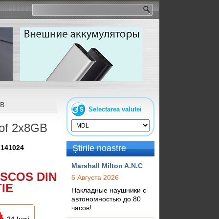
GB
Selectarea valutei
of 2x8GB
Știrile noastre
:
141024
Marshall Milton A.N.C
SCOS DIN
6 Августа 2026
IE
Накладные наушники с
автономностью до 80
часов!