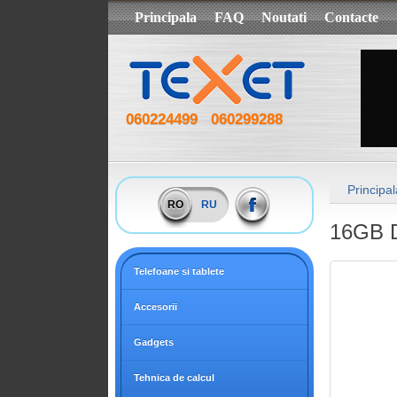
Principala
FAQ
Noutati
Contacte
060224499
060299288
Principal
RO
RU
16GB D
Telefoane si tablete
Accesorii
Gadgets
Tehnica de calcul