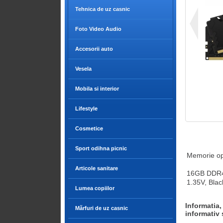
Tehnica de uz casnic
Foto Video Audio
Accesorii auto
Vesela
Mobila si interior
Lifestyle
Cosmetice
Sport odihna picnic
Memorie op
Articole sanitare
16GB DDR4-
1.35V, Blac
Lumea copiilor
Informatia,
Mărfuri de uz casnic
informativ 