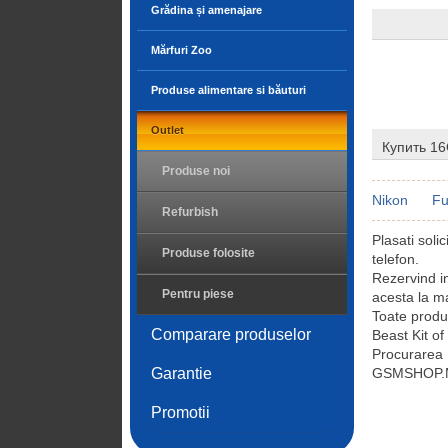
Grădina și amenajare
Mărfuri Zoo
Produse alimentare si băuturi
Outlet
Купить 16
Produse noi
Nikon
Fu
Refurbish
Plasati sol
Produse folosite
telefon.
Rezervind i
Pentru piese
acesta la ma
Toate prod
Comparare produselor
Beast Kit of
Procurarea
Garantie
GSMSHOP.MD 
Promotii