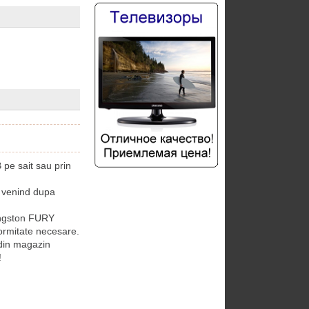
pe sait sau prin
 venind dupa
ingston FURY
formitate necesare.
din magazin
!