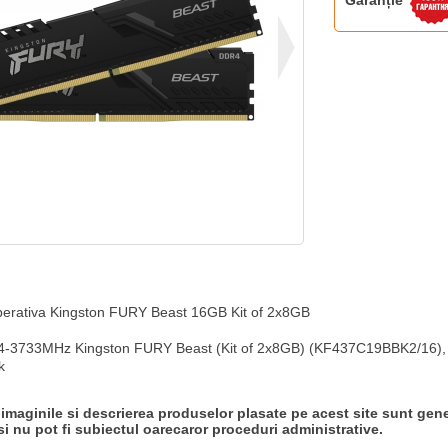
Garanție
erativa Kingston FURY Beast 16GB Kit of 2x8GB

3733MHz Kingston FURY Beast (Kit of 2x8GB) (KF437C19BBK2/16), 
k
 imaginile si descrierea produselor plasate pe acest site sunt gene
si nu pot fi subiectul oarecaror proceduri administrative.