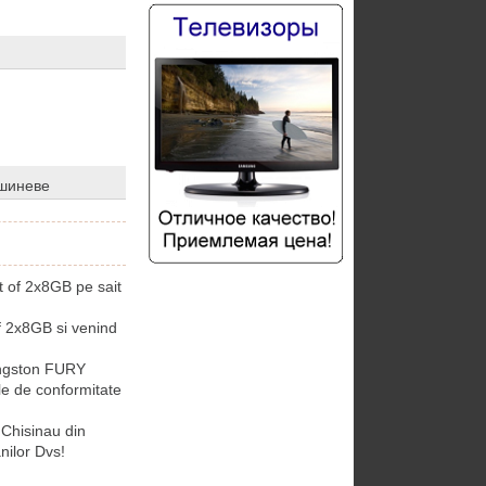
ишиневе
 of 2x8GB pe sait
 2x8GB si venind
ingston FURY
le de conformitate
Chisinau din
ilor Dvs!