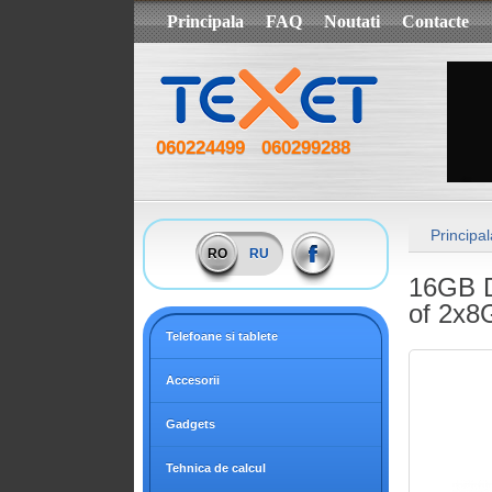
Principala
FAQ
Noutati
Contacte
060224499
060299288
Principal
RO
RU
16GB 
of 2x8
Telefoane si tablete
Accesorii
Gadgets
Tehnica de calcul