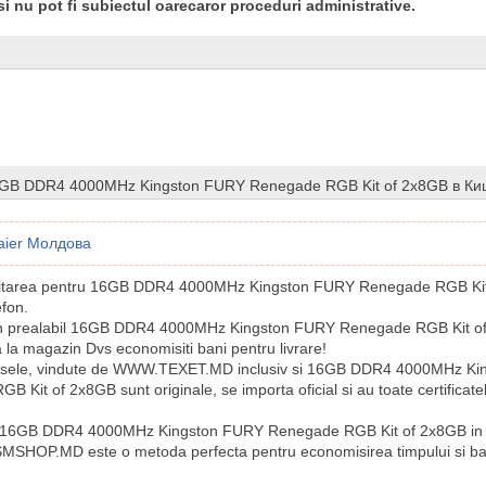
si nu pot fi subiectul oarecaror proceduri administrative.
6GB DDR4 4000MHz Kingston FURY Renegade RGB Kit of 2x8GB в К
aier Молдова
licitarea pentru 16GB DDR4 4000MHz Kingston FURY Renegade RGB Kit
efon.
in prealabil 16GB DDR4 4000MHz Kingston FURY Renegade RGB Kit of
 la magazin Dvs economisiti bani pentru livrare!
usele, vindute de WWW.TEXET.MD inclusiv si 16GB DDR4 4000MHz K
 Kit of 2x8GB sunt originale, se importa oficial si au toate certificate
 16GB DDR4 4000MHz Kingston FURY Renegade RGB Kit of 2x8GB in 
SHOP.MD este o metoda perfecta pentru economisirea timpului si ban