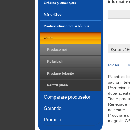
informativ 
Grădina și amenajare
Mărfuri Zoo
Produse alimentare si băuturi
Outlet
Купить 1
Produse noi
Refurbish
Midea
H
Produse folosite
Plasati so
sau prin tel
Pentru piese
Rezervind 
dupa acesta
Comparare produselor
Toate prod
Renegade RGB
Garantie
necesare.
Procurarea
Promotii
magazin GSM