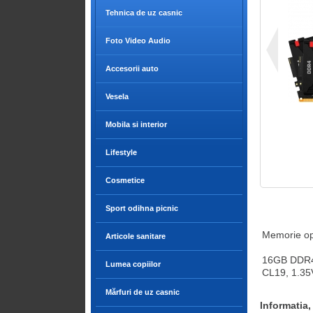
Tehnica de uz casnic
Foto Video Audio
Accesorii auto
Vesela
Mobila si interior
Lifestyle
Cosmetice
Sport odihna picnic
Memorie op
Articole sanitare
16GB DDR4
Lumea copiilor
CL19, 1.35
Mărfuri de uz casnic
Informatia,