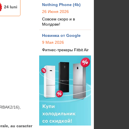
Nothing Phone (4b)
24 luni
26 Июня 2026
Совсем скоро и в
Молдове!
Новинка от Google
9 Мая 2026
Фитнес-трекеры Fitbit Air
BAK2/16), 
rale, au caracter