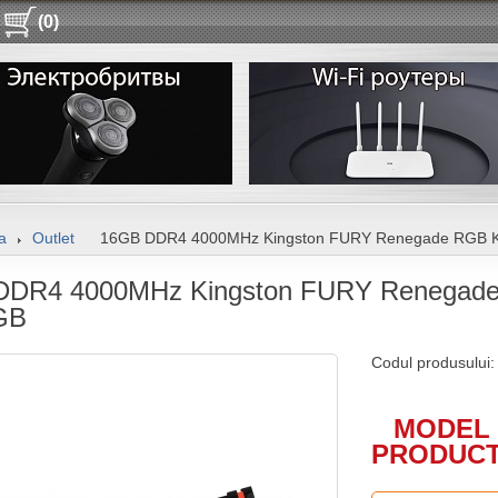
(0)
a
Outlet
16GB DDR4 4000MHz Kingston FURY Renegade RGB Ki
DDR4 4000MHz Kingston FURY Renegade
GB
Codul produsului
MODEL 
PRODUCT