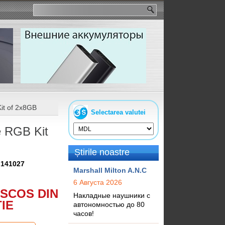
t of 2x8GB
Selectarea valutei
 RGB Kit
Știrile noastre
:
141027
Marshall Milton A.N.C
6 Августа 2026
SCOS DIN
Накладные наушники с
IE
автономностью до 80
часов!