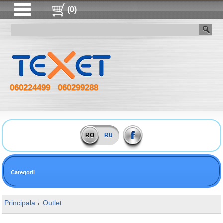
(0)
060224499
060299288
RO
RU
Categorii
Principala
Outlet
16GB DDR4 4000MHz Kingston HyperX Predator