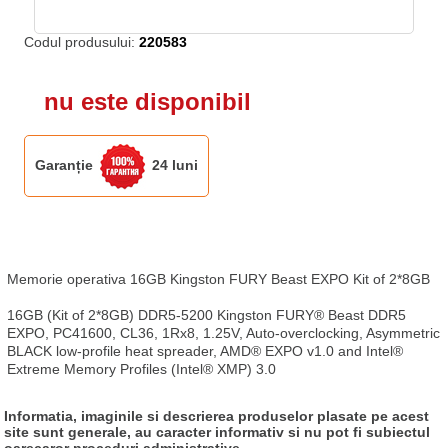
Codul produsului:
220583
nu este disponibil
Garanție
24 luni
Memorie operativa 16GB Kingston FURY Beast EXPO Kit of 2*8GB

16GB (Kit of 2*8GB) DDR5-5200 Kingston FURY® Beast DDR5 
EXPO, PC41600, CL36, 1Rx8, 1.25V, Auto-overclocking, Asymmetric 
BLACK low-profile heat spreader, AMD® EXPO v1.0 and Intel® 
Extreme Memory Profiles (Intel® XMP) 3.0
Informatia, imaginile si descrierea produselor plasate pe acest
site sunt generale, au caracter informativ si nu pot fi subiectul
oarecaror proceduri administrative.