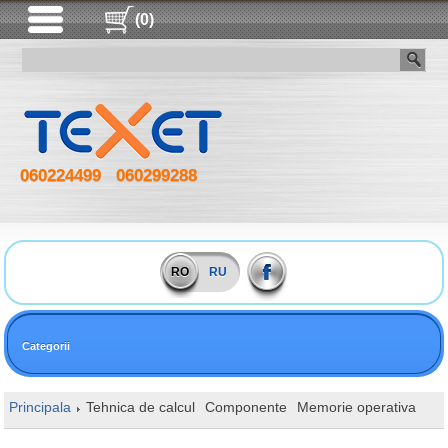
(0)
060224499
060299288
RO
RU
Categorii
Principala
Tehnica de calcul
Componente
Memorie operativa
DI