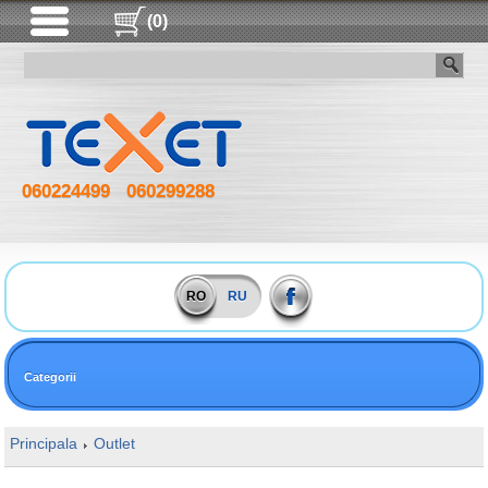
(0)
060224499
060299288
RO
RU
Categorii
Principala
Outlet
16GB DDR5 6000MHz Kingston FURY Beast E