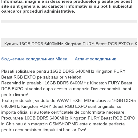
Informatia, imaginile si descrierea produselor plasate pe acest
site sunt generale, au caracter informativ si nu pot fi subiectul
oarecaror proceduri administrative.
Купить 16GB DDR5 6400MHz Kingston FURY Beast RGB EXPO в 
бюджетные холодильники Midea
Атлант холодильник
Plasati solicitarea pentru 16GB DDR5 6400MHz Kingston FURY
Beast RGB EXPO pe sait sau prin telefon.
Rezervind in prealabil 16GB DDR5 6400MHz Kingston FURY Beast
RGB EXPO si venind dupa acesta la magazin Dvs economisiti bani
pentru livrare!
Toate produsele, vindute de WWW.TEXET.MD inclusiv si 16GB DDR5
6400MHz Kingston FURY Beast RGB EXPO sunt originale, se
importa oficial si au toate certificatele de conformitate necesare.
Procurarea 16GB DDR5 6400MHz Kingston FURY Beast RGB EXPO
in Chisinau din magazin GSMSHOP.MD este o metoda perfecta
pentru economisirea timpului si banilor Dvs!