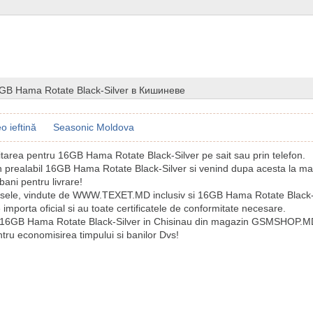
GB Hama Rotate Black-Silver в Кишиневе
o ieftină
Seasonic Moldova
citarea pentru 16GB Hama Rotate Black-Silver pe sait sau prin telefon.
n prealabil 16GB Hama Rotate Black-Silver si venind dupa acesta la m
bani pentru livrare!
sele, vindute de WWW.TEXET.MD inclusiv si 16GB Hama Rotate Black-S
e importa oficial si au toate certificatele de conformitate necesare.
 16GB Hama Rotate Black-Silver in Chisinau din magazin GSMSHOP.M
tru economisirea timpului si banilor Dvs!