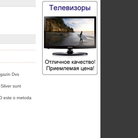
agazin Dvs
ilver sunt
D este o metoda