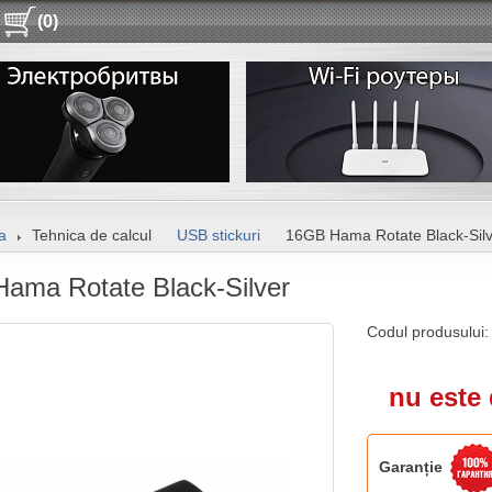
(0)
a
Tehnica de calcul
USB stickuri
16GB Hama Rotate Black-Sil
ama Rotate Black-Silver
Codul produsului
nu este 
Garanție