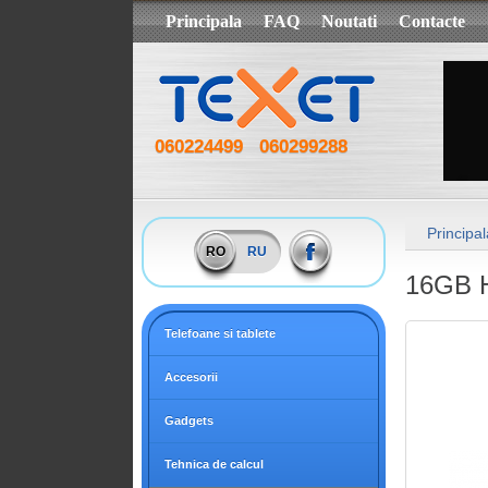
Principala
FAQ
Noutati
Contacte
060224499
060299288
Principal
RO
RU
16GB H
Telefoane si tablete
Accesorii
Gadgets
Tehnica de calcul