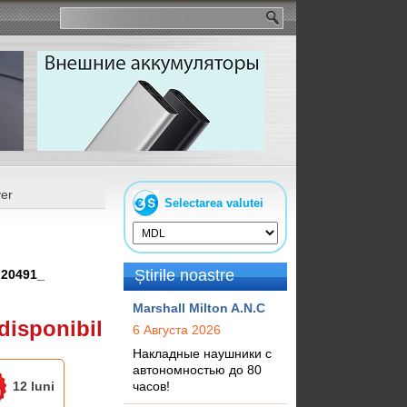
ver
Selectarea valutei
Știrile noastre
:
20491_
Marshall Milton A.N.C
disponibil
6 Августа 2026
Накладные наушники с
автономностью до 80
12 luni
часов!