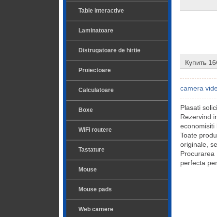
Table interactive
Laminatoare
Distrugatoare de hirtie
Купить 16
Proiectoare
camera vide
Calculatoare
Plasati soli
Boxe
Rezervind i
economisiti 
WiFi routere
Toate produ
originale, s
Tastature
Procurarea
perfecta pen
Mouse
Mouse pads
Web camere