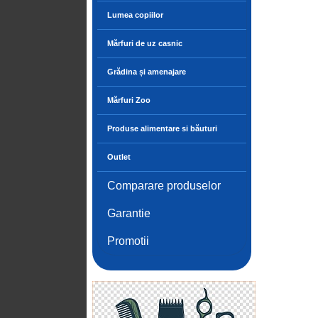
Lumea copiilor
Mărfuri de uz casnic
Grădina și amenajare
Mărfuri Zoo
Produse alimentare si băuturi
Outlet
Comparare produselor
Garantie
Promotii