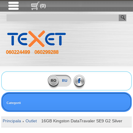
(0)
060224499
060299288
RO
RU
Categorii
Principala
Outlet
16GB Kingston DataTravaler SE9 G2 Silver