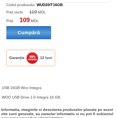
Codul produsului:
WUD20IT16GB
119
Preț vechi
MDL
109
Preț
MDL
Cumpără
Garanție
12 luni
USB 16GB Woo Integra

WOO USB Drive 2.0 Integra 16 GB
Informatia, imaginile si descrierea produselor plasate pe acest
site sunt generale, au caracter informativ si nu pot fi subiectul
oarecaror proceduri administrative.