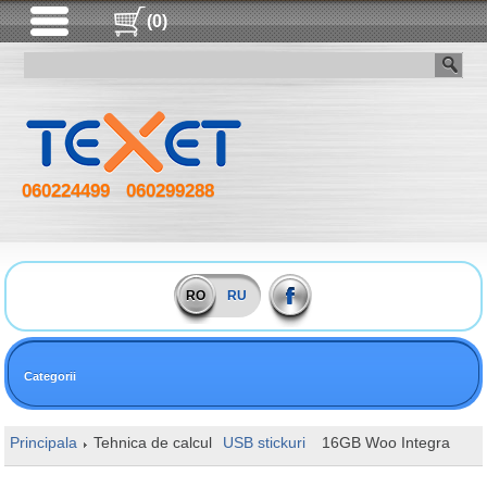
(0)
060224499
060299288
RO
RU
Categorii
Principala
Tehnica de calcul
USB stickuri
16GB Woo Integra