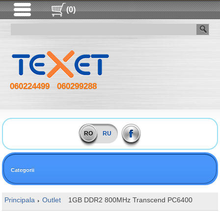
(0)
060224499
060299288
RO
RU
Categorii
Principala
Outlet
1GB DDR2 800MHz Transcend PC6400