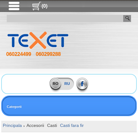
(0)
060224499
060299288
RO
RU
Categorii
Principala
Accesorii
Сasti
Casti fara fir
1More SonoFlow SE HQ3