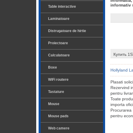
Informatia,
informativ 
Table interactive
Laminatoare
Distrugatoare de hirtie
Proiectoare
Купить 1S
Calculatoare
Boxe
Hollyland L
WiFi routere
Plasati soli
Rezervind i
Tastature
pentru livra
Toate produ
Mouse
importa ofic
Procurarea
pentru econo
Mouse pads
Web camere