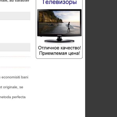
rale, au caracter
 economisiti bani
 originale, se
etoda perfecta