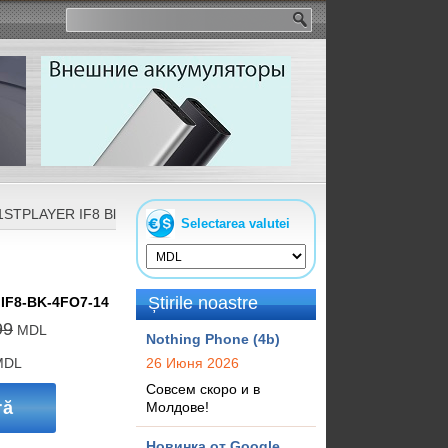
1STPLAYER IF8 Black
Selectarea valutei
Știrile noastre
:
IF8-BK-4FO7-14
99
MDL
Nothing Phone (4b)
DL
26 Июня 2026
Совсем скоро и в
ră
Молдове!
Новинка от Google