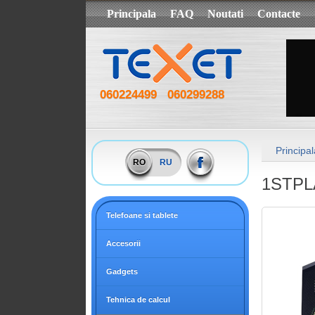
Principala
FAQ
Noutati
Contacte
060224499
060299288
Principal
RO
RU
1STPL
Telefoane si tablete
Accesorii
Gadgets
Tehnica de calcul