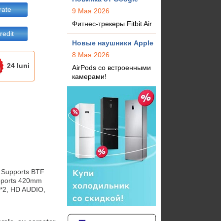
rate
9 Мая 2026
Фитнес-трекеры Fitbit Air
redit
Новые наушники Apple
8 Мая 2026
24 luni
AirPods со встроенными
камерами!
Supports BTF 
pports 420mm 
*2, HD AUDIO, 