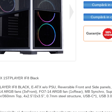
Cumpără in 
Cumpără in c
Garanție
X 1STPLAYER IF8 Black

AYER IF8 BLACK, E-ATX w/o PSU, Reversible Front and Side panels, 
4 ARGB fans (3xFront), FO7-14 ARGB fan (1xRear), MB Synchro, Su
er/360mm Top, 4x2.5”/2x3.5”, 0.7mm steel structure, USB-C*1, USB 3.0