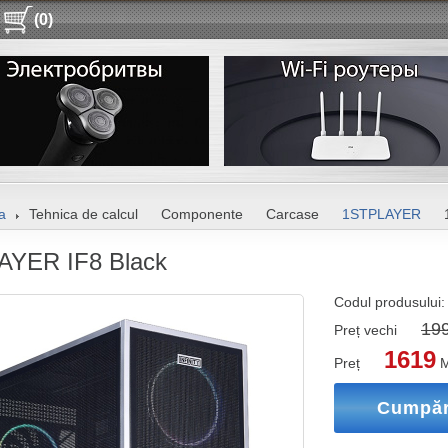
(0)
a
Tehnica de calcul
Componente
Carcase
1STPLAYER
AYER IF8 Black
Codul produsului
19
Preț vechi
1619
Preț
M
Cumpă