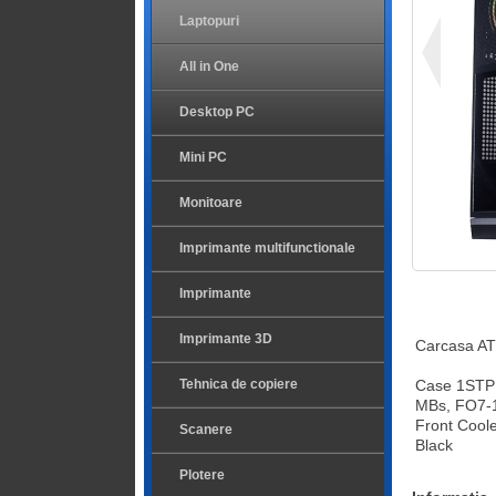
Laptopuri
All in One
Desktop PC
Mini PC
Monitoare
Imprimante multifunctionale
Imprimante
Imprimante 3D
Carcasa AT
Tehnica de copiere
Case 1STPL
MBs, FO7-1
Front Cool
Scanere
Black
Plotere