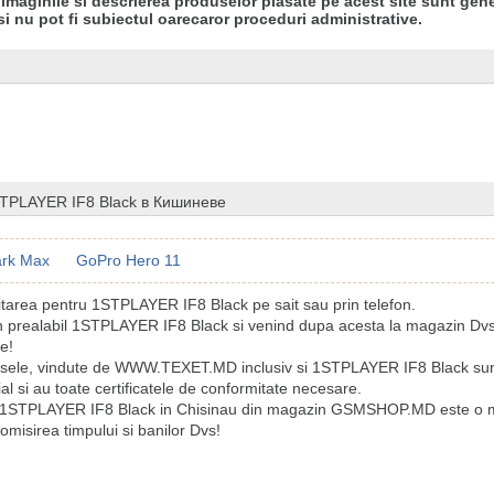
 imaginile si descrierea produselor plasate pe acest site sunt gene
si nu pot fi subiectul oarecaror proceduri administrative.
TPLAYER IF8 Black в Кишиневе
ark Max
GoPro Hero 11
citarea pentru 1STPLAYER IF8 Black pe sait sau prin telefon.
n prealabil 1STPLAYER IF8 Black si venind dupa acesta la magazin Dvs
re!
sele, vindute de WWW.TEXET.MD inclusiv si 1STPLAYER IF8 Black sunt
ial si au toate certificatele de conformitate necesare.
 1STPLAYER IF8 Black in Chisinau din magazin GSMSHOP.MD este o m
misirea timpului si banilor Dvs!