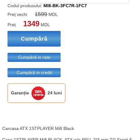
Codul produsului:
MI8-BK-3FC7R-1FC7
1599
Preț vechi
MDL
1349
Preț
MDL
Cumpără
Cumpără in rate
Cumpără in credit
Garanție
24 luni
Carcasa ATX 1STPLAYER Mi8 Black

Case 1STPLAYER Mi8 BLACK, ATX w/o PSU, 2*4 mm TG Front & 