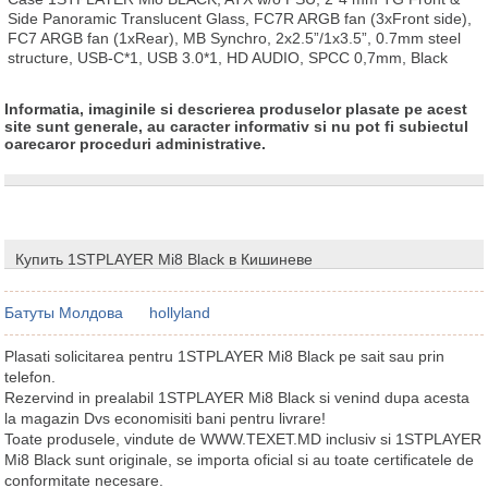
Side Panoramic Translucent Glass, FC7R ARGB fan (3xFront side), 
FC7 ARGB fan (1xRear), MB Synchro, 2x2.5”/1x3.5”, 0.7mm steel 
structure, USB-C*1, USB 3.0*1, HD AUDIO, SPCC 0,7mm, Black
Informatia, imaginile si descrierea produselor plasate pe acest
site sunt generale, au caracter informativ si nu pot fi subiectul
oarecaror proceduri administrative.
Купить 1STPLAYER Mi8 Black в Кишиневе
Батуты Молдова
hollyland
Plasati solicitarea pentru 1STPLAYER Mi8 Black pe sait sau prin
telefon.
Rezervind in prealabil 1STPLAYER Mi8 Black si venind dupa acesta
la magazin Dvs economisiti bani pentru livrare!
Toate produsele, vindute de WWW.TEXET.MD inclusiv si 1STPLAYER
Mi8 Black sunt originale, se importa oficial si au toate certificatele de
conformitate necesare.