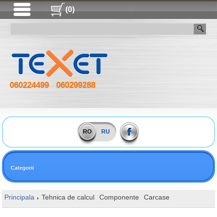
(0)
060224499
060299288
RO
RU
Categorii
Principala
Tehnica de calcul
Componente
Carcase
1STPLAYER