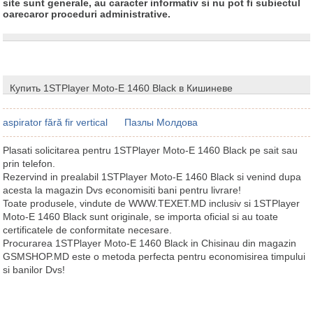
site sunt generale, au caracter informativ si nu pot fi subiectul
oarecaror proceduri administrative.
Купить 1STPlayer Moto-E 1460 Black в Кишиневе
aspirator fără fir vertical
Пазлы Молдова
Plasati solicitarea pentru 1STPlayer Moto-E 1460 Black pe sait sau
prin telefon.
Rezervind in prealabil 1STPlayer Moto-E 1460 Black si venind dupa
acesta la magazin Dvs economisiti bani pentru livrare!
Toate produsele, vindute de WWW.TEXET.MD inclusiv si 1STPlayer
Moto-E 1460 Black sunt originale, se importa oficial si au toate
certificatele de conformitate necesare.
Procurarea 1STPlayer Moto-E 1460 Black in Chisinau din magazin
GSMSHOP.MD este o metoda perfecta pentru economisirea timpului
si banilor Dvs!