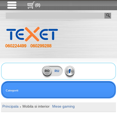
(0)
060224499
060299288
RO
RU
Categorii
Principala
Mobila si interior
Mese gaming
1STPlayer Moto-E 146