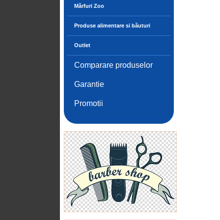
Mărfuri Zoo
Produse alimentare si băuturi
Outlet
Comparare produselor
Garantie
Promotii