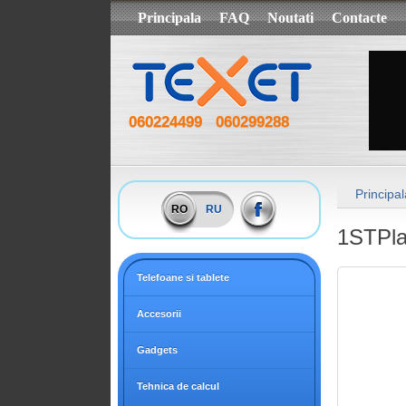
Principala
FAQ
Noutati
Contacte
060224499
060299288
Principal
RO
RU
1STPla
Telefoane si tablete
Accesorii
Gadgets
Tehnica de calcul