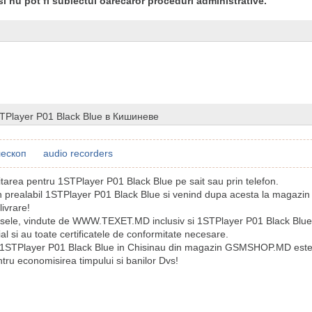
si nu pot fi subiectul oarecaror proceduri administrative.
TPlayer P01 Black Blue в Кишиневе
лескоп
audio recorders
citarea pentru 1STPlayer P01 Black Blue pe sait sau prin telefon.
n prealabil 1STPlayer P01 Black Blue si venind dupa acesta la magazin
livrare!
sele, vindute de WWW.TEXET.MD inclusiv si 1STPlayer P01 Black Blue s
ial si au toate certificatele de conformitate necesare.
 1STPlayer P01 Black Blue in Chisinau din magazin GSMSHOP.MD est
tru economisirea timpului si banilor Dvs!