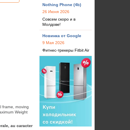
Nothing Phone (4b)
26 Июня 2026
Совсем скоро и в
Молдове!
Новинка от Google
9 Мая 2026
Фитнес-трекеры Fitbit Air
 frame, moving 
 Maximum Weight
rale, au caracter