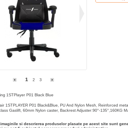
1
2
3
ng 1STPlayer P01 Black Blue

ir 1STPLAYER P01 Black&Blue, PU And Nylon Mesh, Reinforced metal
 class Gaslift, 60mm Nylon caster, Backrest Adjuster:90°-135°,160KG
 imaginile si descrierea produselor plasate pe acest site sunt gene