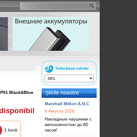
Selectarea valutei
Știrile noastre
:
P01 Black&Blue
Marshall Milton A.N.C
disponibil
6 Августа 2026
Накладные наушники с
автономностью до 80
1 lună
часов!