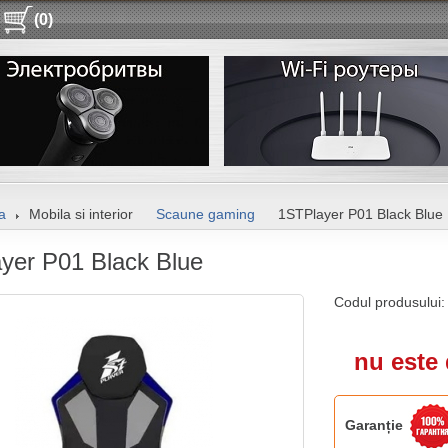
(0)
a
Mobila si interior
Scaune gaming
1STPlayer P01 Black Blue
yer P01 Black Blue
Codul produsului
nu este 
Garanție