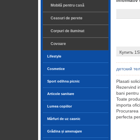
informativ 
Mobilă pentru casă
Ceasuri de perete
Corpuri de iluminat
Covoare
Купить 1S
Lifestyle
детский те
Cosmetice
Plasati soli
Sport odihna picnic
Rezervind i
bani pentru 
Articole sanitare
Toate produ
importa ofic
Lumea copiilor
Procurarea
perfecta pen
Mărfuri de uz casnic
Grădina și amenajare