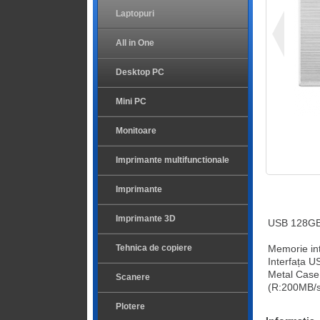
Laptopuri
All in One
Desktop PC
Mini PC
Monitoare
Imprimante multifunctionale
Imprimante
Imprimante 3D
USB 128GB
Tehnica de copiere
Memorie in
Interfața US
Metal Case 
Scanere
(R:200MB/s
Plotere