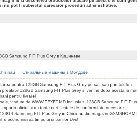
 imaginile si descrierea produselor plasate pe acest site sunt gene
si nu pot fi subiectul oarecaror proceduri administrative.
8GB Samsung FIT Plus Grey в Кишиневе
Chisinau
Стиральные машины в Молдове
icitarea pentru 128GB Samsung FIT Plus Grey pe sait sau prin telefon.
n prealabil 128GB Samsung FIT Plus Grey si venind dupa acesta la ma
bani pentru livrare!
usele, vindute de WWW.TEXET.MD inclusiv si 128GB Samsung FIT Plus
e importa oficial si au toate certificatele de conformitate necesare.
 128GB Samsung FIT Plus Grey in Chisinau din magazin GSMSHOP.MD
tru economisirea timpului si banilor Dvs!