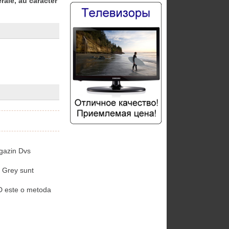
rale, au caracter
gazin Dvs
 Grey sunt
 este o metoda