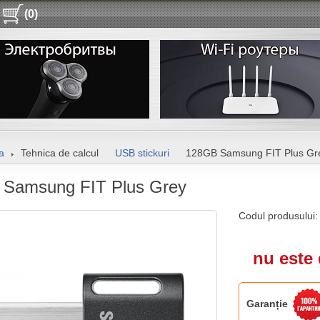
(0)
a
Tehnica de calcul
USB stickuri
128GB Samsung FIT Plus Gr
Samsung FIT Plus Grey
Codul produsului
nu este 
Garanție