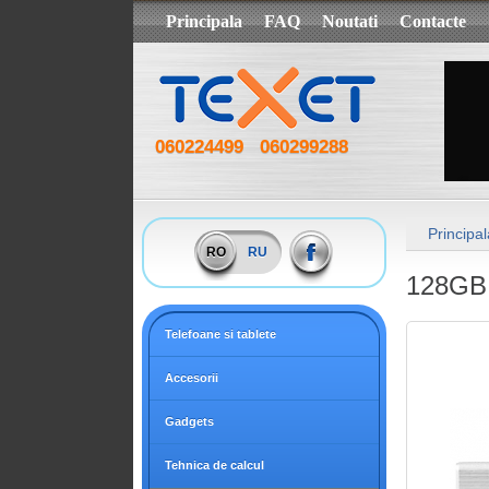
Principala
FAQ
Noutati
Contacte
060224499
060299288
Principal
RO
RU
128GB 
Telefoane si tablete
Accesorii
Gadgets
Tehnica de calcul