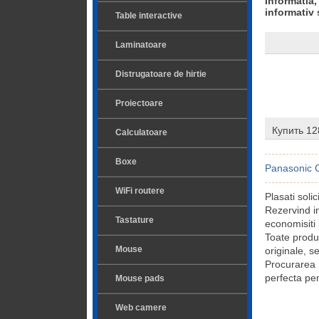
Informatia,
informativ 
Table interactive
Laminatoare
Distrugatoare de hirtie
Proiectoare
Купить 12
Calculatoare
Boxe
Panasonic 
WiFi routere
Plasati sol
Rezervind i
Tastature
economisiti 
Toate prod
Mouse
originale, s
Procurarea
perfecta pen
Mouse pads
Web camere