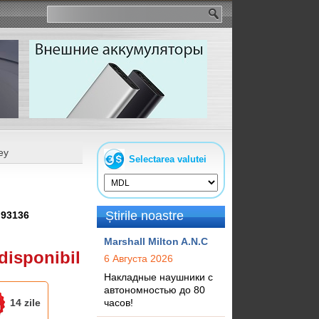
ey
Selectarea valutei
Știrile noastre
:
93136
Marshall Milton A.N.C
disponibil
6 Августа 2026
Накладные наушники с
автономностью до 80
14 zile
часов!