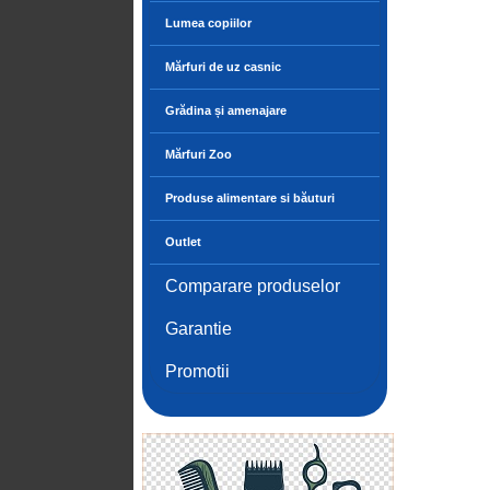
Lumea copiilor
Mărfuri de uz casnic
Grădina și amenajare
Mărfuri Zoo
Produse alimentare si băuturi
Outlet
Comparare produselor
Garantie
Promotii