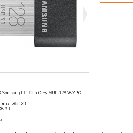
 Samsung FIT Plus Grey MUF-128AB/APC

ternă, GB 128

B 3.1



)