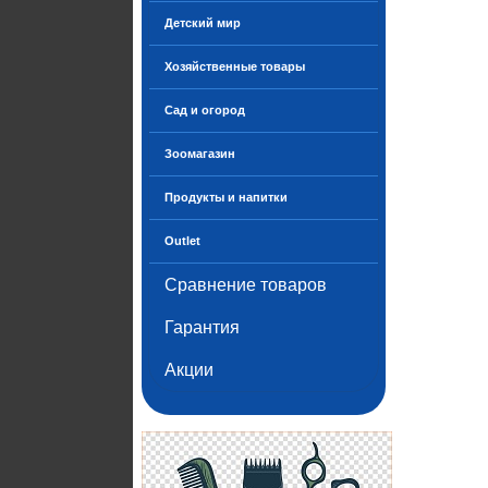
Детский мир
Хозяйственные товары
Сад и огород
Зоомагазин
Продукты и напитки
Outlet
Сравнение товаров
Гарантия
Акции