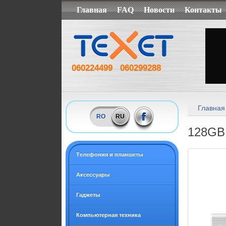
Главная
FAQ
Новости
Контакты
060224499
060299288
Главная
RO
RU
128GB 
Tелефония и планшеты
Аксессуары
Гаджеты
Компьютерная техника