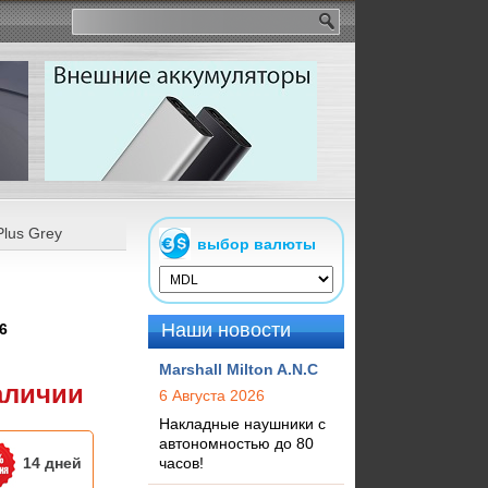
lus Grey
выбор валюты
Наши новости
6
Marshall Milton A.N.C
аличии
6 Августа 2026
Накладные наушники с
автономностью до 80
14 дней
часов!