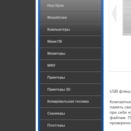
Ноутбуки
Моноблоки
Компьютеры
Мини ПК
Мониторы
МФУ
Принтеры
Принтеры 3D
USB флеш 
Копировальная техника
Компактное
память сво
при себе н
Сканнеры
файлам. По
проверенн
Плоттеры