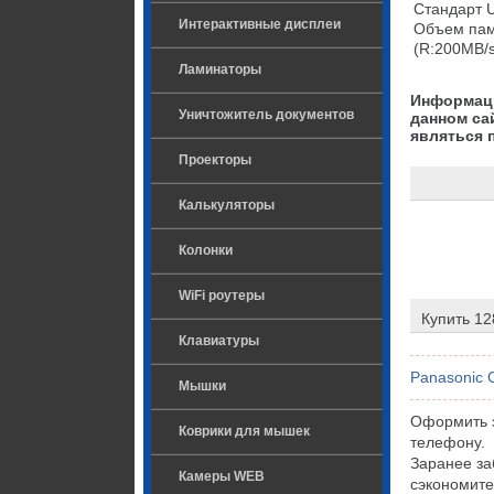
Стандарт U
Интерактивные дисплеи
Объем пам
(R:200MB/s
Ламинаторы
Информаци
Уничтожитель документов
данном са
являться 
Проекторы
Калькуляторы
Колонки
WiFi роутеры
Купить 12
Клавиатуры
Panasonic 
Мышки
Оформить з
Коврики для мышек
телефону.
Заранее за
Камеры WEB
сэкономите