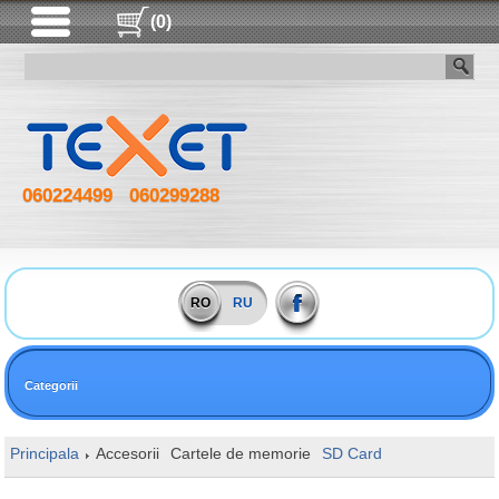
(0)
060224499
060299288
RO
RU
Categorii
Principala
Accesorii
Cartele de memorie
SD Card
128GB Kingst