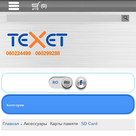
(0)
060224499
060299288
RO
RU
Категории
Главная
Аксессуары
Карты памяти
SD Card
128GB Kingston 