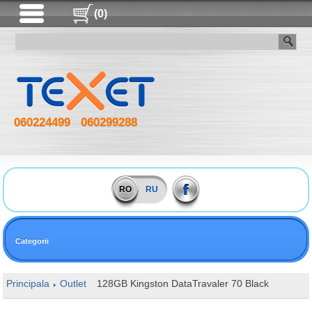
(0)
060224499
060299288
RO
RU
Categorii
Principala
Outlet
128GB Kingston DataTravaler 70 Black