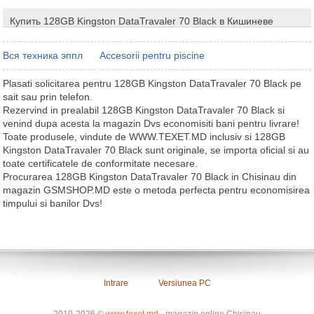
Купить 128GB Kingston DataTravaler 70 Black в Кишиневе
Вся техника эппл
Accesorii pentru piscine
Plasati solicitarea pentru 128GB Kingston DataTravaler 70 Black pe
sait sau prin telefon.
Rezervind in prealabil 128GB Kingston DataTravaler 70 Black si
venind dupa acesta la magazin Dvs economisiti bani pentru livrare!
Toate produsele, vindute de WWW.TEXET.MD inclusiv si 128GB
Kingston DataTravaler 70 Black sunt originale, se importa oficial si au
toate certificatele de conformitate necesare.
Procurarea 128GB Kingston DataTravaler 70 Black in Chisinau din
magazin GSMSHOP.MD este o metoda perfecta pentru economisirea
timpului si banilor Dvs!
Intrare
Versiunea PC
2010-2026 ©
www.texet.md
- magazin online Chisinau