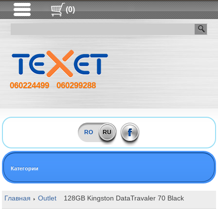
(0)
060224499
060299288
RO
RU
Категории
Главная
Outlet
128GB Kingston DataTravaler 70 Black